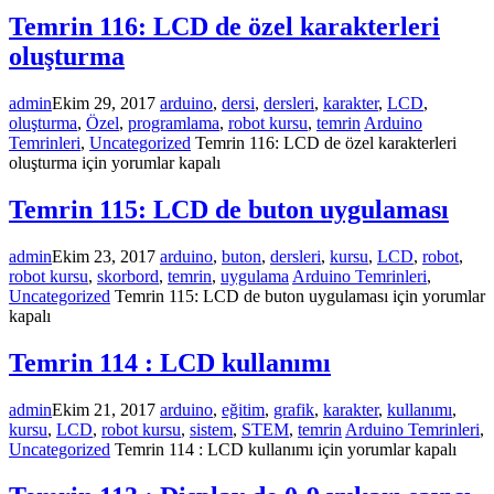
Temrin 116: LCD de özel karakterleri
oluşturma
admin
Ekim 29, 2017
arduino
,
dersi
,
dersleri
,
karakter
,
LCD
,
oluşturma
,
Özel
,
programlama
,
robot kursu
,
temrin
Arduino
Temrinleri
,
Uncategorized
Temrin 116: LCD de özel karakterleri
oluşturma için
yorumlar kapalı
Temrin 115: LCD de buton uygulaması
admin
Ekim 23, 2017
arduino
,
buton
,
dersleri
,
kursu
,
LCD
,
robot
,
robot kursu
,
skorbord
,
temrin
,
uygulama
Arduino Temrinleri
,
Uncategorized
Temrin 115: LCD de buton uygulaması için
yorumlar
kapalı
Temrin 114 : LCD kullanımı
admin
Ekim 21, 2017
arduino
,
eğitim
,
grafik
,
karakter
,
kullanımı
,
kursu
,
LCD
,
robot kursu
,
sistem
,
STEM
,
temrin
Arduino Temrinleri
,
Uncategorized
Temrin 114 : LCD kullanımı için
yorumlar kapalı