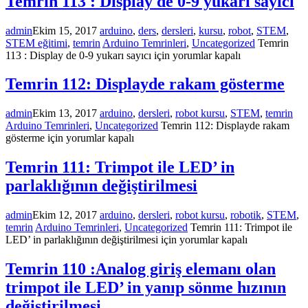
Temrin 113 : Display de 0-9 yukarı sayıcı
admin
Ekim 15, 2017
arduino
,
ders
,
dersleri
,
kursu
,
robot
,
STEM
,
STEM eğitimi
,
temrin
Arduino Temrinleri
,
Uncategorized
Temrin
113 : Display de 0-9 yukarı sayıcı için
yorumlar kapalı
Temrin 112: Displayde rakam gösterme
admin
Ekim 13, 2017
arduino
,
dersleri
,
robot kursu
,
STEM
,
temrin
Arduino Temrinleri
,
Uncategorized
Temrin 112: Displayde rakam
gösterme için
yorumlar kapalı
Temrin 111: Trimpot ile LED’ in
parlaklığının değiştirilmesi
admin
Ekim 12, 2017
arduino
,
dersleri
,
robot kursu
,
robotik
,
STEM
,
temrin
Arduino Temrinleri
,
Uncategorized
Temrin 111: Trimpot ile
LED’ in parlaklığının değiştirilmesi için
yorumlar kapalı
Temrin 110 :Analog giriş elemanı olan
trimpot ile LED’ in yanıp sönme hızının
değiştirilmesi