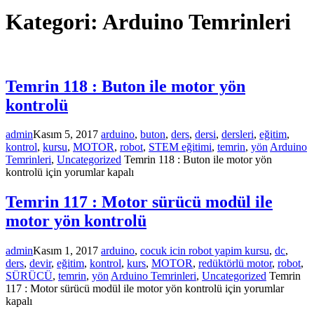
Kategori:
Arduino Temrinleri
Temrin 118 : Buton ile motor yön
kontrolü
admin
Kasım 5, 2017
arduino
,
buton
,
ders
,
dersi
,
dersleri
,
eğitim
,
kontrol
,
kursu
,
MOTOR
,
robot
,
STEM eğitimi
,
temrin
,
yön
Arduino
Temrinleri
,
Uncategorized
Temrin 118 : Buton ile motor yön
kontrolü için
yorumlar kapalı
Temrin 117 : Motor sürücü modül ile
motor yön kontrolü
admin
Kasım 1, 2017
arduino
,
cocuk icin robot yapim kursu
,
dc
,
ders
,
devir
,
eğitim
,
kontrol
,
kurs
,
MOTOR
,
redüktörlü motor
,
robot
,
SÜRÜCÜ
,
temrin
,
yön
Arduino Temrinleri
,
Uncategorized
Temrin
117 : Motor sürücü modül ile motor yön kontrolü için
yorumlar
kapalı