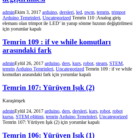
admin
Ekim 3, 2017
arduino
,
dersleri
,
led
,
pwm
,
temrin
,
trimpot
Arduino Temrinleri
,
Uncategorized
Temrin 110 :Analog giriş
elemanı olan trimpot ile LED’ in yanıp sönme hızının değiştirilmesi
için
yorumlar kapalı
Temrin 109 : if ve while komutları
arasındaki fark
admin
Eylül 26, 2017
arduino
,
ders
,
kurs
,
robot
,
steam
,
STEM
,
temrin
Arduino Temrinleri
,
Uncategorized
Temrin 109 : if ve while
komutları arasındaki fark için
yorumlar kapalı
Temrin 107: Yürüyen Işık (2)
Karaşimşek
admin
Eylül 24, 2017
arduino
,
ders
,
dersleri
,
kurs
,
robot
,
robot
kursu
,
STEM eğitimi
,
temrin
Arduino Temrinleri
,
Uncategorized
Temrin 107: Yürüyen Işık (2) için
yorumlar kapalı
Temrin 106: Yürüyen Işık (1)