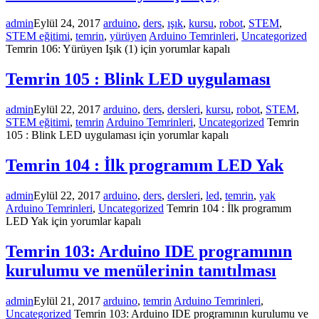
admin
Eylül 24, 2017
arduino
,
ders
,
ışık
,
kursu
,
robot
,
STEM
,
STEM eğitimi
,
temrin
,
yürüyen
Arduino Temrinleri
,
Uncategorized
Temrin 106: Yürüyen Işık (1) için
yorumlar kapalı
Temrin 105 : Blink LED uygulaması
admin
Eylül 22, 2017
arduino
,
ders
,
dersleri
,
kursu
,
robot
,
STEM
,
STEM eğitimi
,
temrin
Arduino Temrinleri
,
Uncategorized
Temrin
105 : Blink LED uygulaması için
yorumlar kapalı
Temrin 104 : İlk programım LED Yak
admin
Eylül 22, 2017
arduino
,
ders
,
dersleri
,
led
,
temrin
,
yak
Arduino Temrinleri
,
Uncategorized
Temrin 104 : İlk programım
LED Yak için
yorumlar kapalı
Temrin 103: Arduino IDE programının
kurulumu ve menülerinin tanıtılması
admin
Eylül 21, 2017
arduino
,
temrin
Arduino Temrinleri
,
Uncategorized
Temrin 103: Arduino IDE programının kurulumu ve