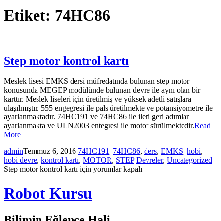
Etiket:
74HC86
Step motor kontrol kartı
Meslek lisesi EMKS dersi müfredatında bulunan step motor
konusunda MEGEP modülünde bulunan devre ile aynı olan bir
karttır. Meslek liseleri için üretilmiş ve yüksek adetli satışlara
ulaşılmıştır. 555 engegresi ile pals üretilmekte ve potansiyometre ile
ayarlanmaktadır. 74HC191 ve 74HC86 ile ileri geri adımlar
ayarlanmakta ve ULN2003 entegresi ile motor sürülmektedir.
Read
More
admin
Temmuz 6, 2016
74HC191
,
74HC86
,
ders
,
EMKS
,
hobi
,
hobi devre
,
kontrol kartı
,
MOTOR
,
STEP
Devreler
,
Uncategorized
Step motor kontrol kartı için
yorumlar kapalı
Robot Kursu
Bilimin Eğlence Hali