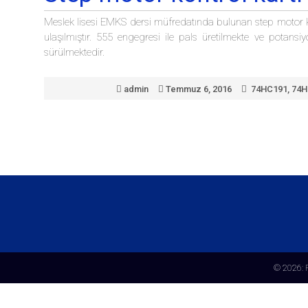
Meslek lisesi EMKS dersi müfredatında bulunan step motor kon
ulaşılmıştır. 555 engegresi ile pals üretilmekte ve potan
sürülmektedir.
admin
Temmuz 6, 2016
74HC191
,
74H
© 2026: 