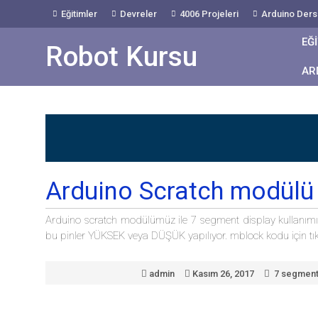
Skip
Eğitimler
Devreler
4006 Projeleri
Arduino Dersl
to
Content
EĞ
Robot Kursu
AR
Arduino Scratch modülü 
Arduino scratch modülümüz ile 7 segment display kullanımın
bu pinler YÜKSEK veya DÜŞÜK yapılıyor. mblock kodu için tıkl
admin
Kasım 26, 2017
7 segmen