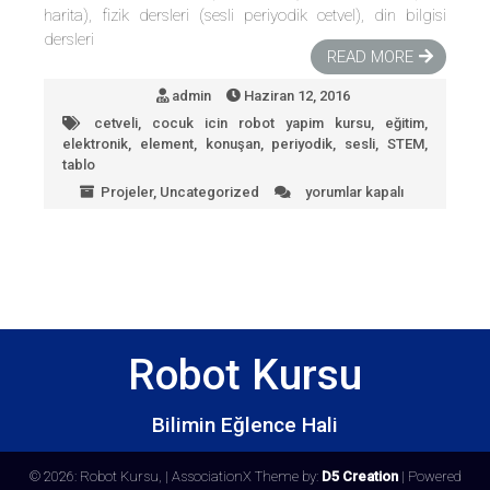
harita), fizik dersleri (sesli periyodik cetvel), din bilgisi
dersleri
READ MORE
admin
Haziran 12, 2016
cetveli
,
cocuk icin robot yapim kursu
,
eğitim
,
elektronik
,
element
,
konuşan
,
periyodik
,
sesli
,
STEM
,
tablo
Projeler
,
Uncategorized
yorumlar kapalı
Sesli
Periyodik
Tablo
için
Robot Kursu
Bilimin Eğlence Hali
© 2026: Robot Kursu,
| AssociationX Theme by:
D5 Creation
| Powered