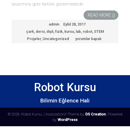
tasarımına göre farklılık göstermektedir.
READ MORE
admin
Eylül 28, 2017
çark
,
dersi
,
dişli
,
fizik
,
kursu
,
lab
,
robot
,
STEM
Projeler
,
Uncategorized
yorumlar kapalı
Dişli
çark
sistemleri
için
Robot Kursu
Bilimin Eğlence Hali
© 2026: Robot Kursu,
| AssociationX Theme by:
D5 Creation
| Powered
by:
WordPress