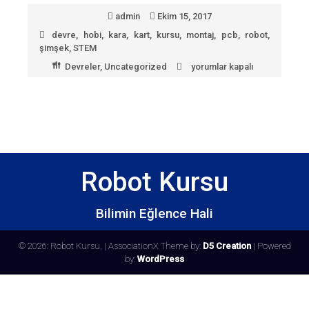
admin
Ekim 15, 2017
devre
,
hobi
,
kara
,
kart
,
kursu
,
montaj
,
pcb
,
robot
,
şimşek
,
STEM
Devreler
,
Uncategorized
yorumlar kapalı
Kara
Şimşek
Devresi
için
Robot Kursu
Bilimin Eğlence Hali
© 2026: Robot Kursu,
| AssociationX Theme by:
D5 Creation
| Powered
by:
WordPress