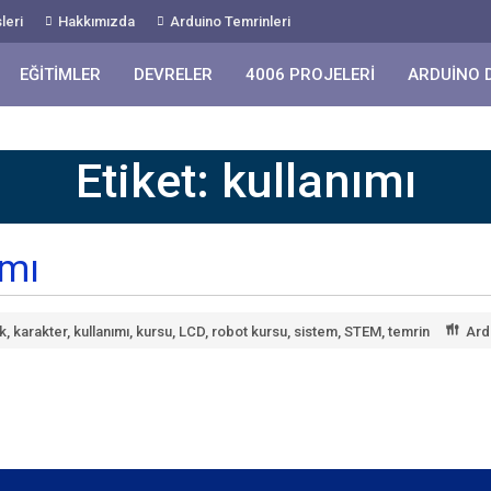
leri
Hakkımızda
Arduino Temrinleri
EĞITIMLER
DEVRELER
4006 PROJELERI
ARDUINO 
Etiket:
kullanımı
ımı
k
,
karakter
,
kullanımı
,
kursu
,
LCD
,
robot kursu
,
sistem
,
STEM
,
temrin
Ard