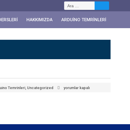
Arama:
DERSLERI
HAKKIMIZDA
ARDUINO TEMRINLERI
uino Temrinleri
,
Uncategorized
yorumlar kapalı
Temrin
114
:
LCD
kullanımı
için