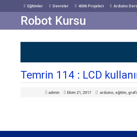
Skip
Eğitimler
Devreler
4006 Projeleri
Arduino Ders
to
Content
Robot Kursu
Temrin 114 : LCD kullan
admin
Ekim 21, 2017
arduino
,
eğitim
,
grafi