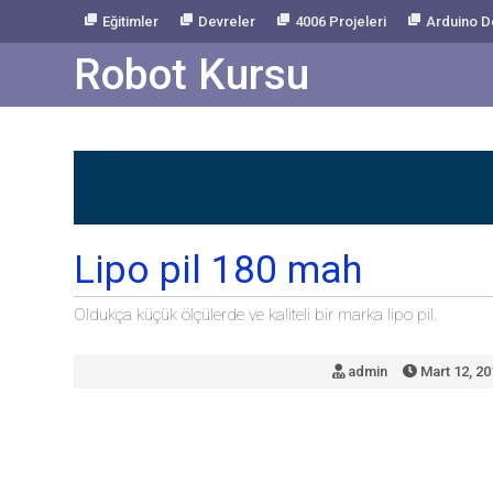
Skip
Eğitimler
Devreler
4006 Projeleri
Arduino D
to
Content
Robot Kursu
Lipo pil 180 mah
Oldukça küçük ölçülerde ve kaliteli bir marka lipo pil.
admin
Mart 12, 20