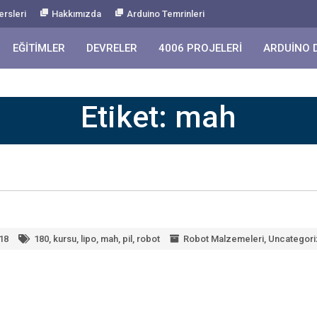
ersleri
Hakkımızda
Arduino Temrinleri
EĞITIMLER
DEVRELER
4006 PROJELERI
ARDUINO 
Etiket:
mah
18
180
,
kursu
,
lipo
,
mah
,
pil
,
robot
Robot Malzemeleri
,
Uncategor