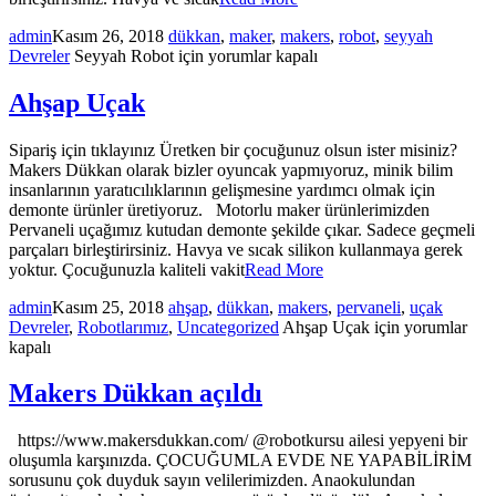
admin
Kasım 26, 2018
dükkan
,
maker
,
makers
,
robot
,
seyyah
Devreler
Seyyah Robot için
yorumlar kapalı
Ahşap Uçak
Sipariş için tıklayınız Üretken bir çocuğunuz olsun ister misiniz?
Makers Dükkan olarak bizler oyuncak yapmıyoruz, minik bilim
insanlarının yaratıcılıklarının gelişmesine yardımcı olmak için
demonte ürünler üretiyoruz. Motorlu maker ürünlerimizden
Pervaneli uçağımız kutudan demonte şekilde çıkar. Sadece geçmeli
parçaları birleştirirsiniz. Havya ve sıcak silikon kullanmaya gerek
yoktur. Çocuğunuzla kaliteli vakit
Read More
admin
Kasım 25, 2018
ahşap
,
dükkan
,
makers
,
pervaneli
,
uçak
Devreler
,
Robotlarımız
,
Uncategorized
Ahşap Uçak için
yorumlar
kapalı
Makers Dükkan açıldı
https://www.makersdukkan.com/ @robotkursu ailesi yepyeni bir
oluşumla karşınızda. ÇOCUĞUMLA EVDE NE YAPABİLİRİM
sorusunu çok duyduk sayın velilerimizden. Anaokulundan