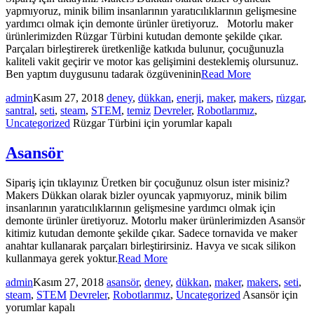
yapmıyoruz, minik bilim insanlarının yaratıcılıklarının gelişmesine
yardımcı olmak için demonte ürünler üretiyoruz. Motorlu maker
ürünlerimizden Rüzgar Türbini kutudan demonte şekilde çıkar.
Parçaları birleştirerek üretkenliğe katkıda bulunur, çocuğunuzla
kaliteli vakit geçirir ve motor kas gelişimini desteklemiş olursunuz.
Ben yaptım duygusunu tadarak özgüveninin
Read More
admin
Kasım 27, 2018
deney
,
dükkan
,
enerji
,
maker
,
makers
,
rüzgar
,
santral
,
seti
,
steam
,
STEM
,
temiz
Devreler
,
Robotlarımız
,
Uncategorized
Rüzgar Türbini için
yorumlar kapalı
Asansör
Sipariş için tıklayınız Üretken bir çocuğunuz olsun ister misiniz?
Makers Dükkan olarak bizler oyuncak yapmıyoruz, minik bilim
insanlarının yaratıcılıklarının gelişmesine yardımcı olmak için
demonte ürünler üretiyoruz. Motorlu maker ürünlerimizden Asansör
kitimiz kutudan demonte şekilde çıkar. Sadece tornavida ve maker
anahtar kullanarak parçaları birleştirirsiniz. Havya ve sıcak silikon
kullanmaya gerek yoktur.
Read More
admin
Kasım 27, 2018
asansör
,
deney
,
dükkan
,
maker
,
makers
,
seti
,
steam
,
STEM
Devreler
,
Robotlarımız
,
Uncategorized
Asansör için
yorumlar kapalı