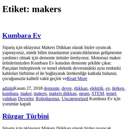
Etiket:
makers
Kumbara Ev
Sipariş için tıklayınız Makers Dükkan olarak bizler oyuncak
yapmıyoruz, minik bilim insanlarının yaratıcılıklarının gelişmesine
yardımcı olmak için demonte ürünler üretiyoruz. Motorsuz maker
ürünlerimizden Kumbara Ev kutudan demonte şekilde çıkar.
Parçaları birleştirerek ve temel elektrik devresindeki aynı renkteki
kabloları birbirine el ile bağlayarak üretkenliğe katkıda bulunur,
çocuğunuzla kaliteli vakit geçirir ve
Read More
admin
Kasım 27, 2018
demonte
,
devre
,
dükkan
,
elektrik
,
ev
,
iletken
,
kumbara
,
maker
,
makers
,
makers dükkan
,
steam
,
STEM
,
temel
,
yalıtkan
Devreler
,
Robotlarımız
,
Uncategorized
Kumbara Ev için
yorumlar kapalı
Rüzgar Türbini
Sipariş için tıklayınız Makers Dükkan olarak bizler oyuncak