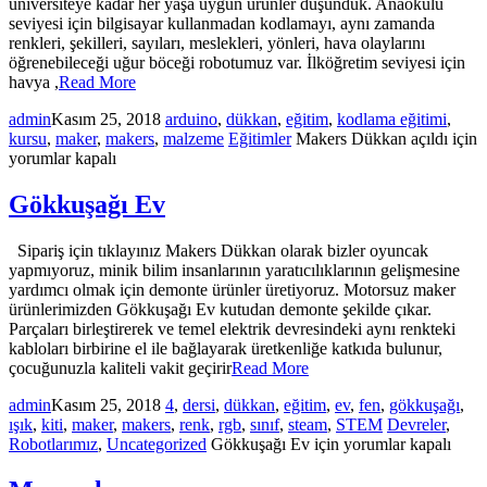
üniversiteye kadar her yaşa uygun ürünler düşündük. Anaokulu
seviyesi için bilgisayar kullanmadan kodlamayı, aynı zamanda
renkleri, şekilleri, sayıları, meslekleri, yönleri, hava olaylarını
öğrenebileceği uğur böceği robotumuz var. İlköğretim seviyesi için
havya ,
Read More
admin
Kasım 25, 2018
arduino
,
dükkan
,
eğitim
,
kodlama eğitimi
,
kursu
,
maker
,
makers
,
malzeme
Eğitimler
Makers Dükkan açıldı için
yorumlar kapalı
Gökkuşağı Ev
Sipariş için tıklayınız Makers Dükkan olarak bizler oyuncak
yapmıyoruz, minik bilim insanlarının yaratıcılıklarının gelişmesine
yardımcı olmak için demonte ürünler üretiyoruz. Motorsuz maker
ürünlerimizden Gökkuşağı Ev kutudan demonte şekilde çıkar.
Parçaları birleştirerek ve temel elektrik devresindeki aynı renkteki
kabloları birbirine el ile bağlayarak üretkenliğe katkıda bulunur,
çocuğunuzla kaliteli vakit geçirir
Read More
admin
Kasım 25, 2018
4
,
dersi
,
dükkan
,
eğitim
,
ev
,
fen
,
gökkuşağı
,
ışık
,
kiti
,
maker
,
makers
,
renk
,
rgb
,
sınıf
,
steam
,
STEM
Devreler
,
Robotlarımız
,
Uncategorized
Gökkuşağı Ev için
yorumlar kapalı