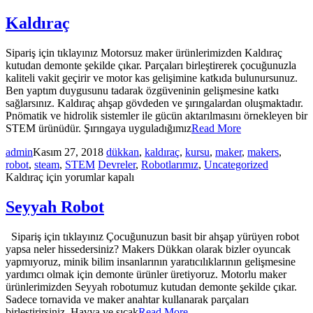
Kaldıraç
Sipariş için tıklayınız Motorsuz maker ürünlerimizden Kaldıraç
kutudan demonte şekilde çıkar. Parçaları birleştirerek çocuğunuzla
kaliteli vakit geçirir ve motor kas gelişimine katkıda bulunursunuz.
Ben yaptım duygusunu tadarak özgüveninin gelişmesine katkı
sağlarsınız. Kaldıraç ahşap gövdeden ve şırıngalardan oluşmaktadır.
Pnömatik ve hidrolik sistemler ile gücün aktarılmasını örnekleyen bir
STEM ürünüdür. Şırıngaya uyguladığımız
Read More
admin
Kasım 27, 2018
dükkan
,
kaldıraç
,
kursu
,
maker
,
makers
,
robot
,
steam
,
STEM
Devreler
,
Robotlarımız
,
Uncategorized
Kaldıraç için
yorumlar kapalı
Seyyah Robot
Sipariş için tıklayınız Çocuğunuzun basit bir ahşap yürüyen robot
yapsa neler hissedersiniz? Makers Dükkan olarak bizler oyuncak
yapmıyoruz, minik bilim insanlarının yaratıcılıklarının gelişmesine
yardımcı olmak için demonte ürünler üretiyoruz. Motorlu maker
ürünlerimizden Seyyah robotumuz kutudan demonte şekilde çıkar.
Sadece tornavida ve maker anahtar kullanarak parçaları
birleştirirsiniz. Havya ve sıcak
Read More