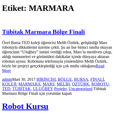
Etiket:
MARMARA
Tübitak Marmara Bölge Finali
Özel Bursa TED koleji öğrencisi Melih Öztürk, geliştirdiği Mars
robotuyla dikkatlerini üzerine çekti. Şu an lise birinci sınıfta okuyan
öğrencinin “Uluğbey” ismini verdiği robot, Mars’ta merdiven çıkıp,
aldığı numuneleri ve görüntüleri dakikalar içinde dünyaya aktaran
robotun aynısı. Robotunu telefonuyla yönlendiren Melih Öztürk,
böyle bir projeyi gerçekleştirdiği için çok mutlu olduğunu
Read
More
admin
Mart 30, 2017
BİRİNCİSİ
,
BÖLGE
,
BURSA
,
FİNALİ
,
KOLEJİ
,
MARMARA
,
MARS
,
MELİH
,
ÖZTÜRK
,
ROBOTU
,
TED
,
TÜBİTAK
,
ULUĞBEY
Projeler
,
Uncategorized
Tübitak
Marmara Bölge Finali için
yorumlar kapalı
Robot Kursu