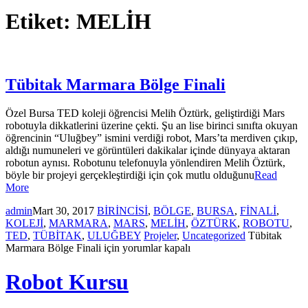
Etiket:
MELİH
Tübitak Marmara Bölge Finali
Özel Bursa TED koleji öğrencisi Melih Öztürk, geliştirdiği Mars
robotuyla dikkatlerini üzerine çekti. Şu an lise birinci sınıfta okuyan
öğrencinin “Uluğbey” ismini verdiği robot, Mars’ta merdiven çıkıp,
aldığı numuneleri ve görüntüleri dakikalar içinde dünyaya aktaran
robotun aynısı. Robotunu telefonuyla yönlendiren Melih Öztürk,
böyle bir projeyi gerçekleştirdiği için çok mutlu olduğunu
Read
More
admin
Mart 30, 2017
BİRİNCİSİ
,
BÖLGE
,
BURSA
,
FİNALİ
,
KOLEJİ
,
MARMARA
,
MARS
,
MELİH
,
ÖZTÜRK
,
ROBOTU
,
TED
,
TÜBİTAK
,
ULUĞBEY
Projeler
,
Uncategorized
Tübitak
Marmara Bölge Finali için
yorumlar kapalı
Robot Kursu