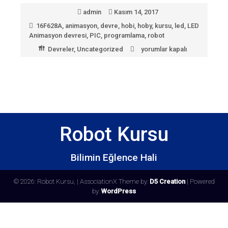
admin
Kasım 14, 2017
16F628A
,
animasyon
,
devre
,
hobi
,
hoby
,
kursu
,
led
,
LED
Animasyon devresi
,
PIC
,
programlama
,
robot
Devreler
,
Uncategorized
yorumlar kapalı
LED
Animasyon
devresi
için
Robot Kursu
Bilimin Eğlence Hali
© 2026: Robot Kursu,
| AssociationX Theme by:
D5 Creation
| Powered
by:
WordPress