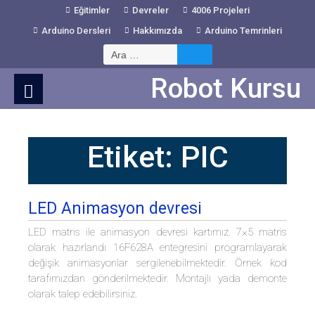
Skip
Eğitimler
Devreler
4006 Projeleri
to
Arduino Dersleri
Hakkımızda
Arduino Temrinleri
Content
Arama:
Robot Kursu
Etiket:
PIC
LED Animasyon devresi
LED matris ile animasyon devresi kartımız. 7×5 matris
olarak hazırlandı 16F628A entegresini programlayarak
değişik animasyonlar sergilenebilmektedir. Örnek kod
tarafımızdan gönderilmektedir. Montajlı yada demonte
olarak talep edebilirsiniz.