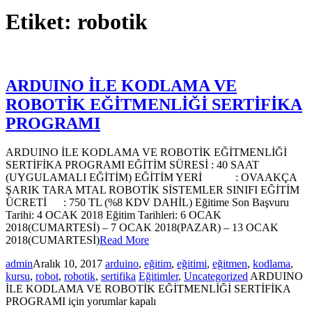
Etiket:
robotik
ARDUINO İLE KODLAMA VE
ROBOTİK EĞİTMENLİĞİ SERTİFİKA
PROGRAMI
ARDUINO İLE KODLAMA VE ROBOTİK EĞİTMENLİĞİ
SERTİFİKA PROGRAMI EĞİTİM SÜRESİ : 40 SAAT
(UYGULAMALI EĞİTİM) EĞİTİM YERİ : OVAAKÇA
ŞARIK TARA MTAL ROBOTİK SİSTEMLER SINIFI EĞİTİM
ÜCRETİ : 750 TL (%8 KDV DAHİL) Eğitime Son Başvuru
Tarihi: 4 OCAK 2018 Eğitim Tarihleri: 6 OCAK
2018(CUMARTESİ) – 7 OCAK 2018(PAZAR) – 13 OCAK
2018(CUMARTESİ)
Read More
admin
Aralık 10, 2017
arduino
,
eğitim
,
eğitimi
,
eğitmen
,
kodlama
,
kursu
,
robot
,
robotik
,
sertifika
Eğitimler
,
Uncategorized
ARDUINO
İLE KODLAMA VE ROBOTİK EĞİTMENLİĞİ SERTİFİKA
PROGRAMI için
yorumlar kapalı