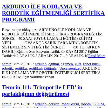
ARDUINO İLE KODLAMA VE
ROBOTİK EĞİTMENLİĞİ SERTİFİKA
PROGRAMI
Başvuru için tıklayınız . ARDUINO İLE KODLAMA VE
ROBOTİK EĞİTMENLİĞİ SERTİFİKA PROGRAMI EĞİTİM
SÜRESİ : 40 SAAT (UYGULAMALI EĞİTİM) EĞİTİM
YERİ : OVAAKÇA ŞARIK TARA MTAL ROBOTİK
SİSTEMLER SINIFI EĞİTİM ÜCRETİ : 750 TL (%8 KDV
DAHİL) Eğitime Son Başvuru Tarihi: 30 KASIM 2017 Eğitim
Tarihleri: 2 ARALIK-3 ARALIK 2017 – 9 ARALIK-10
Read More
admin
Ekim 29, 2017
arduino
,
eğitimi
,
eğitmen
,
kurs
,
robot kursu
,
robotik
,
sertifika
,
sertifikalı
Eğitimler
,
Uncategorized
ARDUINO
İLE KODLAMA VE ROBOTİK EĞİTMENLİĞİ SERTİFİKA
PROGRAMI için
yorumlar kapalı
Temrin 111: Trimpot ile LED’ in
parlaklığının değiştirilmesi
admin
Ekim 12, 2017
arduino
,
dersleri
,
robot kursu
,
robotik
,
STEM
,