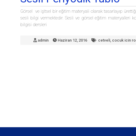
Görsel ve işitsel bir eğitim materyali olarak tasarlayıp üret
sesli bilgi vermektedir. Sesli ve görsel eğitim materyalleri k
bilgisi dersleri
admin
Haziran 12, 2016
cetveli
,
cocuk icin r