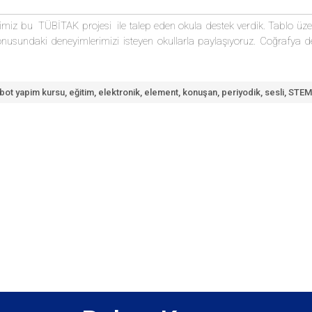
tiğimiz bu TÜBİTAK projesi ile talep eden okula destek verdik. Tablo üz
onusundaki deneyimlerimizi isteyen okullarla paylaşıyoruz. Coğrafya dersle
obot yapim kursu
,
eğitim
,
elektronik
,
element
,
konuşan
,
periyodik
,
sesli
,
STEM