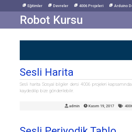
Skip
Eğitimler
Devreler
4006 Projeleri
Arduino D
to
Content
Robot Kursu
Sesli Harita
Sesli harita Sosyal bilgiler dersi 4006 projeleri kapsamında 
kaydedilip bize gönderilebilir.
admin
Kasım 19, 2017
400
Sesli Periyodik Tablo