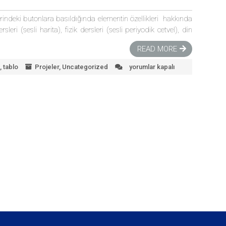
erindeki butonlara basıldığında elementin özellikleri hakkında
ri (sesli harita), fizik dersleri (sesli periyodik cetvel), din
READ MORE
,
tablo
Projeler
,
Uncategorized
yorumlar kapalı
Sesli
Periyodik
Tablo
için