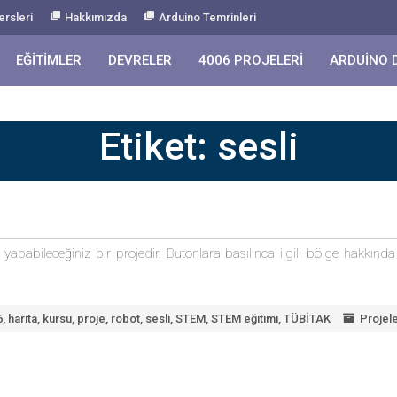
ersleri
Hakkımızda
Arduino Temrinleri
EĞITIMLER
DEVRELER
4006 PROJELERI
ARDUINO 
Etiket:
sesli
yapabileceğiniz bir projedir. Butonlara basılınca ilgili bölge hakkında s
6
,
harita
,
kursu
,
proje
,
robot
,
sesli
,
STEM
,
STEM eğitimi
,
TÜBİTAK
Projele