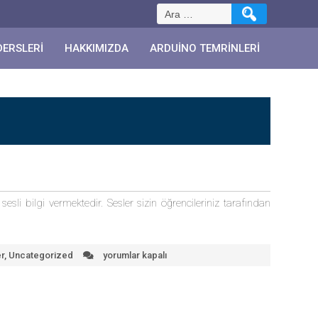
Arama:
DERSLERI
HAKKIMIZDA
ARDUINO TEMRINLERI
esli bilgi vermektedir. Sesler sizin öğrencileriniz tarafından
r
,
Uncategorized
yorumlar kapalı
Sesli
Harita
için