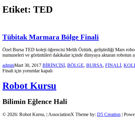
Etiket:
TED
Tübitak Marmara Bölge Finali
Özel Bursa TED koleji öğrencisi Melih Öztürk, geliştirdiği Mars robotu
numuneleri ve görüntüleri dakikalar içinde dünyaya aktaran robotun a
admin
Mart 30, 2017
BİRİNCİSİ
,
BÖLGE
,
BURSA
,
FİNALİ
,
KOLE
Finali için
yorumlar kapalı
Robot Kursu
Bilimin Eğlence Hali
© 2026: Robot Kursu,
| AssociationX Theme by:
D5 Creation
| Powe