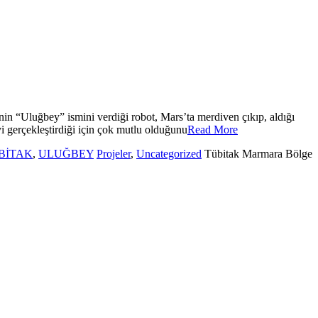
inin “Uluğbey” ismini verdiği robot, Mars’ta merdiven çıkıp, aldığı
i gerçekleştirdiği için çok mutlu olduğunu
Read More
BİTAK
,
ULUĞBEY
Projeler
,
Uncategorized
Tübitak Marmara Bölge