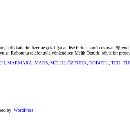
yla dikkatlerini üzerine çekti. Şu an lise birinci sınıfta okuyan öğrenc
ynısı. Robotunu telefonuyla yönlendiren Melih Öztürk, böyle bir projey
Jİ
,
MARMARA
,
MARS
,
MELİH
,
ÖZTÜRK
,
ROBOTU
,
TED
,
TÜ
red by:
WordPress