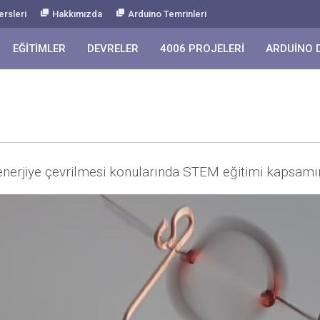
ersleri
Hakkımızda
Arduino Temrinleri
EĞITIMLER
DEVRELER
4006 PROJELERI
ARDUINO 
k enerjiye çevrilmesi konularında STEM eğitimi kapsam