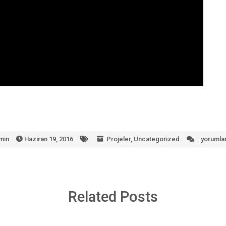
min
Haziran 19, 2016
Projeler
,
Uncategorized
yorumlar
Basit
Motor
Modeli
için
Related Posts