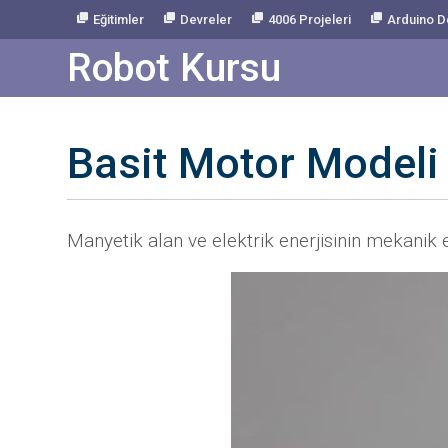
Skip
Eğitimler
Devreler
4006 Projeleri
Arduino D
to
Content
Robot Kursu
Basit Motor Modeli
Manyetik alan ve elektrik enerjisinin mekani