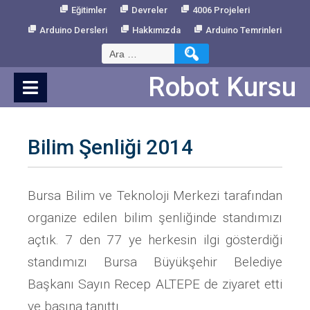
Skip
Eğitimler
Devreler
4006 Projeleri
to
Arduino Dersleri
Hakkımızda
Arduino Temrinleri
Content
Arama:
Robot Kursu
Bilim Şenliği 2014
Bursa Bilim ve Teknoloji Merkezi tarafından
organize edilen bilim şenliğinde standımızı
açtık. 7 den 77 ye herkesin ilgi gösterdiği
standımızı Bursa Büyükşehir Belediye
Başkanı Sayın Recep ALTEPE de ziyaret etti
ve basına tanıttı.