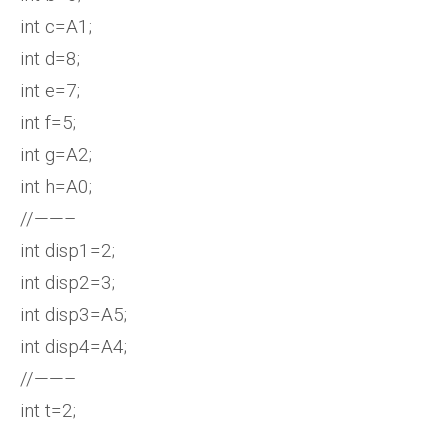
int c=A1;
int d=8;
int e=7;
int f=5;
int g=A2;
int h=A0;
//——–
int disp1=2;
int disp2=3;
int disp3=A5;
int disp4=A4;
//——–
int t=2;