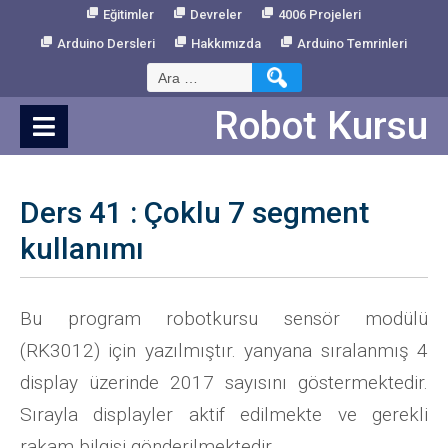
Skip
Eğitimler
Devreler
4006 Projeleri
to
Arduino Dersleri
Hakkımızda
Arduino Temrinleri
Content
Arama:
Robot Kursu
Ders 41 : Çoklu 7 segment
kullanımı
Bu program robotkursu sensör modülü
(RK3012) için yazılmıştır. yanyana sıralanmış 4
display üzerinde 2017 sayısını göstermektedir.
Sırayla displayler aktif edilmekte ve gerekli
rakam bilgisi gönderilmektedir.