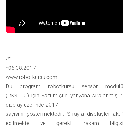
/*
*06.08.2017
www.robotkursu.com
Bu program robotkursu sensör modülü
(RK3012) için yazılmıştır. yanyana sıralanmış 4
display üzerinde 2017
sayısını göstermektedir. Sırayla displayler aktif
edilmekte ve gerekli rakam bilgisi