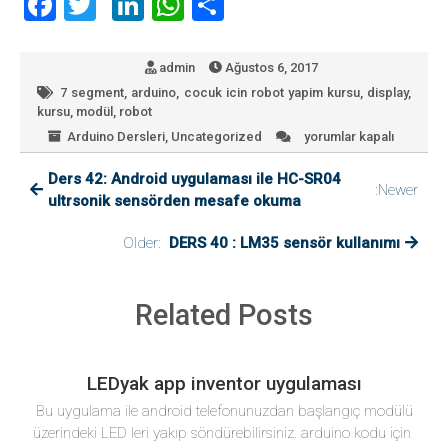
F
T
Li
W
P
a
wi
nk
h
a
ce
tt
e
at
yl
admin
Ağustos 6, 2017
b
er
dI
s
a
7 segment
,
arduino
,
cocuk icin robot yapim kursu
,
display
,
kursu
,
modül
,
robot
o
n
A
ş
Arduino Dersleri
,
Uncategorized
yorumlar kapalı
Ders
ok
p
41
Ders 42: Android uygulaması ile HC-SR04
:
p
:Newer
Çoklu
ultrsonik sensörden mesafe okuma
7
segment
Older:
DERS 40 : LM35 sensör kullanımı
kullanımı
için
Related Posts
LEDyak app inventor uygulaması
Bu uygulama ile android telefonunuzdan başlangıç modülü
üzerindeki LED leri yakıp söndürebilirsiniz. arduino kodu için