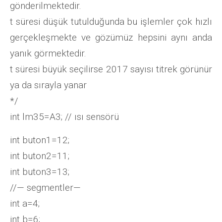
gönderilmektedir.
t süresi düşük tutulduğunda bu işlemler çok hızlı
gerçekleşmekte ve gözümüz hepsini aynı anda
yanık görmektedir.
t süresi büyük seçilirse 2017 sayısı titrek görünür
ya da sırayla yanar
*/
int lm35=A3; // ısı sensörü
int buton1=12;
int buton2=11;
int buton3=13;
//— segmentler—
int a=4;
int b=6;