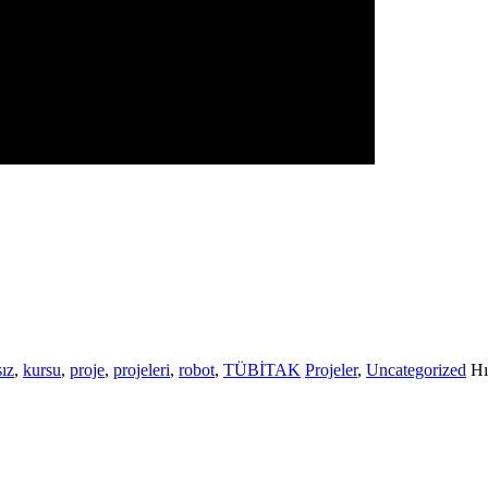
sız
,
kursu
,
proje
,
projeleri
,
robot
,
TÜBİTAK
Projeler
,
Uncategorized
Hı