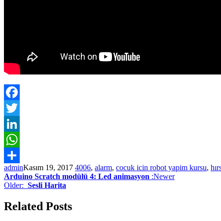
Facebook
Twitter
LinkedIn
WhatsApp
admin
Kasım 19, 2017
4006
,
alarm
,
cocuk icin robot yapim kursu
,
hır
Paylaş
Arduino Scratch modülü 4: Led animasyon
:Newer
Older:
Sesli Harita
Related Posts