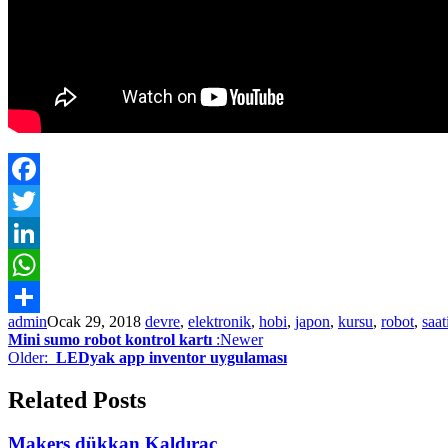
Facebook
Twitter
LinkedIn
WhatsApp
admin
Ocak 29, 2018
devre
,
elektronik
,
hobi
,
japon
,
kursu
,
robot
,
saat
Paylaş
Mini sumo robot kontrol kartı
:Newer
Older:
LEDyak app inventor uygulaması
Related Posts
Makers dükkan Kaldıraç