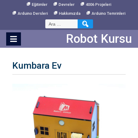
Skip
Eğitimler
Devreler
4006 Projeleri
to
Arduino Dersleri
Hakkımızda
Arduino Temrinleri
Content
Arama:
Robot Kursu
Kumbara Ev