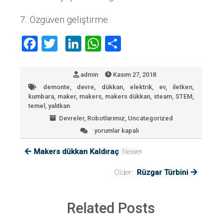
7. Özgüven geliştirme
F
T
Li
W
P
a
wi
nk
h
a
ce
tt
e
at
yl
admin
Kasım 27, 2018
b
er
dI
s
a
demonte
,
devre
,
dükkan
,
elektrik
,
ev
,
iletken
,
kumbara
,
maker
,
makers
,
makers dükkan
,
steam
,
STEM
,
o
n
A
ş
temel
,
yalıtkan
ok
p
Devreler
,
Robotlarımız
,
Uncategorized
yorumlar kapalı
Kumbara
p
Ev
Makers dükkan Kaldıraç
için
:Newer
Older:
Rüzgar Türbini
Related Posts