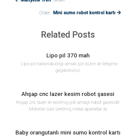
Manyetik Tren
:Newer
p
mah
için
Older:
Mini sumo robot kontrol kartı
Related Posts
Lipo pil 370 mah
Lipo pil hakkında bilgi almak için bizim ile iletişime
geçebilirsiniz.
Ahşap cnc lazer kesim robot şasesi
Ahşap cnc lazer ile kesilmiş çok amaçlı robot şasesidir.
Motorlar özel üretilmiş metal aparatlar ile
Baby orangutanlı mini sumo kontrol kartı