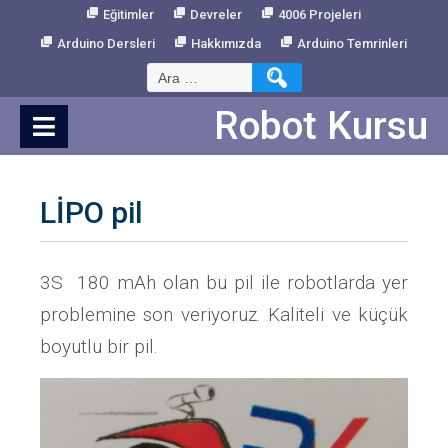
Skip
Eğitimler
Devreler
4006 Projeleri
to
Arduino Dersleri
Hakkımızda
Arduino Temrinleri
Content
Arama:
Robot Kursu
LİPO pil
3S 180 mAh olan bu pil ile robotlarda yer
problemine son veriyoruz. Kaliteli ve küçük
boyutlu bir pil.