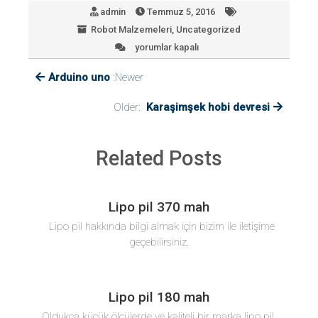
ce
tt
e
at
yl
admin
Temmuz 5, 2016
b
er
dI
s
a
Robot Malzemeleri
,
Uncategorized
yorumlar kapalı
LİPO
o
n
A
ş
pil
ok
p
Arduino uno
:Newer
için
p
Older:
Karaşimşek hobi devresi
Related Posts
Lipo pil 370 mah
Lipo pil hakkında bilgi almak için bizim ile iletişime
geçebilirsiniz.
Lipo pil 180 mah
Oldukça küçük ölçülerde ve kaliteli bir marka lipo pil.