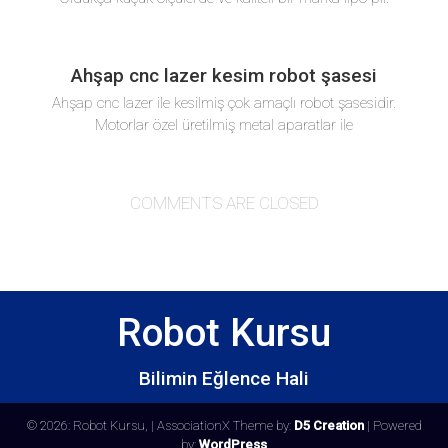
Ahşap cnc lazer kesim robot şasesi
Ahşap cnc lazer ile kesilmiş çok amaçlı robot şasesidir.
Motorlar özel üretilmiş metal aparatlar ile
COMMENTS ARE CLOSED
Robot Kursu
Bilimin Eğlence Hali
© 2026: Robot Kursu,
| AssociationX Theme by:
D5 Creation
| Powered
by:
WordPress