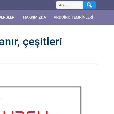
Arama:
DERSLERI
HAKKIMIZDA
ARDUINO TEMRINLERI
nır, çeşitleri