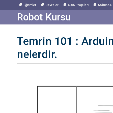
Skip
Eğitimler
Devreler
4006 Projeleri
Arduino D
to
Content
Robot Kursu
Temrin 101 : Arduino
nelerdir.