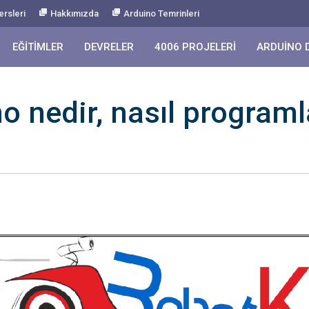
ersleri
Hakkımızda
Arduino Temrinleri
EĞITIMLER
DEVRELER
4006 PROJELERI
ARDUINO 
 nedir, nasıl programla