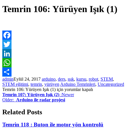
Temrin 106: Yürüyen Işık (1)
Facebook
Twitter
LinkedIn
WhatsApp
admin
Eylül 24, 2017
arduino
,
ders
,
ışık
,
kursu
,
robot
,
STEM
,
Paylaş
STEM eğitimi
,
temrin
,
yürüyen
Arduino Temrinleri
,
Uncategorized
Temrin 106: Yürüyen Işık (1) için
yorumlar kapalı
Temrin 107: Yürüyen Işık (2)
:Newer
Older:
Arduino ile radar projesi
Related Posts
Temrin 118 : Buton ile motor yön kontrolü