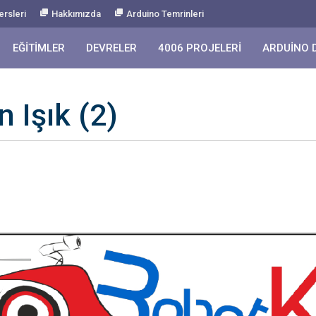
ersleri
Hakkımızda
Arduino Temrinleri
EĞITIMLER
DEVRELER
4006 PROJELERI
ARDUINO 
 Işık (2)