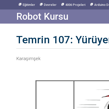
Skip
Eğitimler
Devreler
4006 Projeleri
Arduino D
to
Content
Robot Kursu
Temrin 107: Yürüyen
Karaşimşek