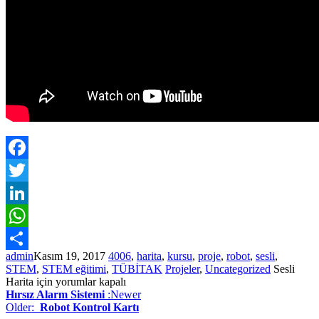
Facebook
Twitter
LinkedIn
WhatsApp
admin
Kasım 19, 2017
4006
,
harita
,
kursu
,
proje
,
robot
,
sesli
,
Paylaş
STEM
,
STEM eğitimi
,
TÜBİTAK
Projeler
,
Uncategorized
Sesli
Harita için
yorumlar kapalı
Hırsız Alarm Sistemi
:Newer
Older:
Robot Kontrol Kartı