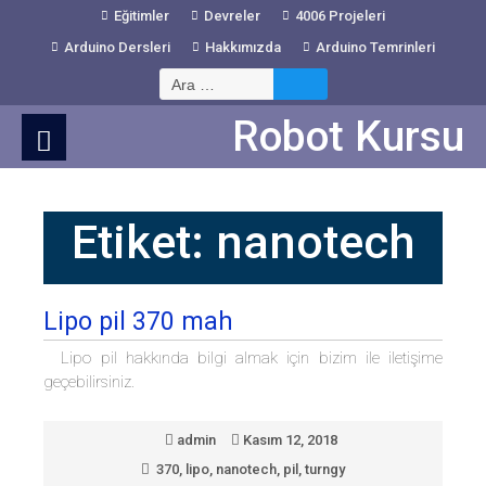
Skip
Eğitimler
Devreler
4006 Projeleri
to
Arduino Dersleri
Hakkımızda
Arduino Temrinleri
Content
Arama:
Robot Kursu
Etiket:
nanotech
Lipo pil 370 mah
Lipo pil hakkında bilgi almak için bizim ile iletişime
geçebilirsiniz.
admin
Kasım 12, 2018
370
,
lipo
,
nanotech
,
pil
,
turngy