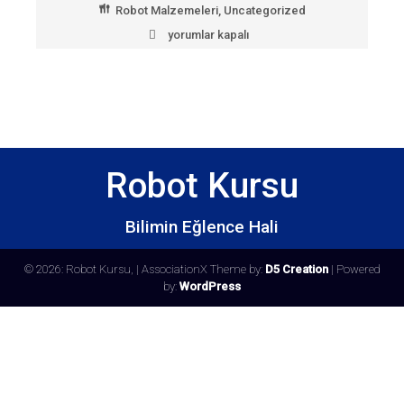
Robot Malzemeleri
,
Uncategorized
yorumlar kapalı
Lipo
pil
370
mah
için
Robot Kursu
Bilimin Eğlence Hali
© 2026: Robot Kursu,
| AssociationX Theme by:
D5 Creation
| Powered
by:
WordPress