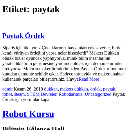
Etiket:
paytak
Paytak Ördek
Sipariş için tıklayınız Çocuklarımız hayvanları çok severler, birde
kendi yürüyen ördeğini yapsa neler hissederdi? Makers Dükkan
olarak bizler oyuncak yapmıyoruz, minik bilim insanlarının
yaratıcılıklarının gelişmesine yardımcı olmak için demonte ürünler
üretiyoruz. Motorlu maker ürünlerimizden Paytak Ördek robotumuz
kutudan demonte şekilde çıkar. Sadece tornavida ve maker anahtar
kullanarak parçaları birleştirirsiniz. Havya
Read More
admin
Kasım 26, 2018
dükkan
,
makers dükkan
,
ördek
,
paytak
,
robot
,
steam
,
STEM
Devreler
,
Robotlarımız
,
Uncategorized
Paytak
Ördek için
yorumlar kapalı
Robot Kursu
Bilimin Eğlence Hali