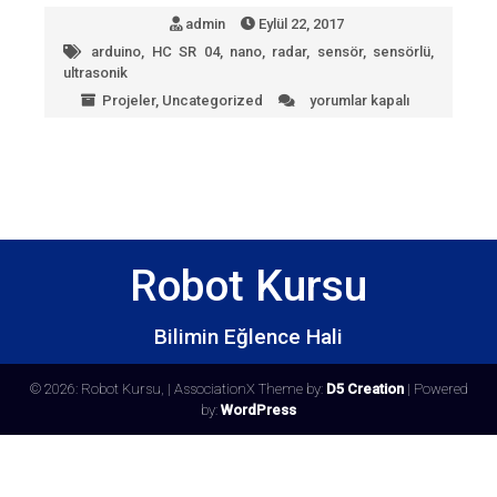
admin
Eylül 22, 2017
arduino
,
HC SR 04
,
nano
,
radar
,
sensör
,
sensörlü
,
ultrasonik
Projeler
,
Uncategorized
yorumlar kapalı
Arduino
ile
radar
projesi
için
Robot Kursu
Bilimin Eğlence Hali
© 2026: Robot Kursu,
| AssociationX Theme by:
D5 Creation
| Powered
by:
WordPress