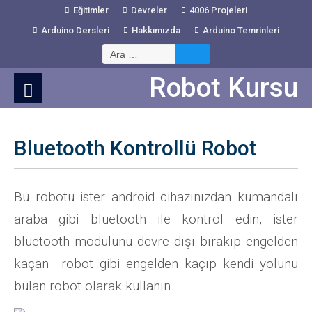
Skip
Eğitimler
Devreler
4006 Projeleri
to
Arduino Dersleri
Hakkımızda
Arduino Temrinleri
Content
Arama:
Robot Kursu
Bluetooth Kontrollü Robot
Bu robotu ister android cihazınızdan kumandalı
araba gibi bluetooth ile kontrol edin, ister
bluetooth modülünü devre dışı bırakıp engelden
kaçan robot gibi engelden kaçıp kendi yolunu
bulan robot olarak kullanın.