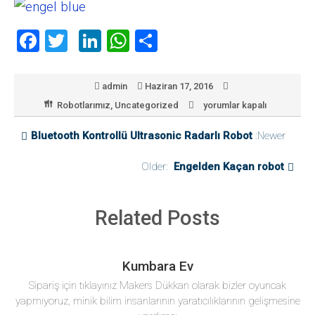
F
T
Li
W
P
a
wi
nk
h
a
ce
tt
e
at
yl
admin
Haziran 17, 2016
b
er
dI
s
a
Robotlarımız
,
Uncategorized
yorumlar kapalı
Bluetooth
Kontrollü
o
n
A
ş
Robot
Bluetooth Kontrollü Ultrasonic Radarlı Robot
:Newer
ok
p
için
Older:
Engelden Kaçan robot
p
Related Posts
Kumbara Ev
Sipariş için tıklayınız Makers Dükkan olarak bizler oyuncak
yapmıyoruz, minik bilim insanlarının yaratıcılıklarının gelişmesine