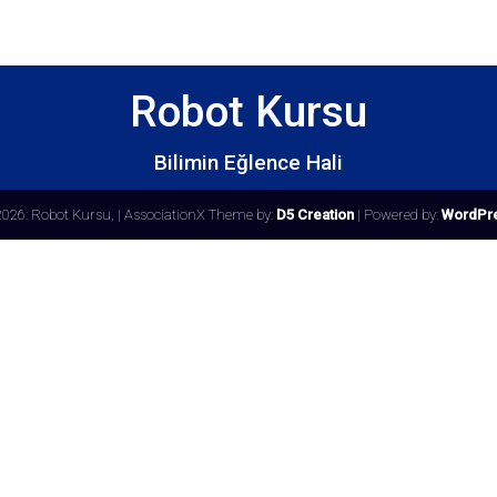
Robot Kursu
Bilimin Eğlence Hali
2026: Robot Kursu,
| AssociationX Theme by:
D5 Creation
| Powered by:
WordPr