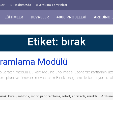
leri
Hakkımızda
Arduino Temrinleri
EĞITIMLER
DEVRELER
4006 PROJELERI
ARDUINO 
Etiket:
bırak
ogramlama Modülü
Scratch modülü Bu kart Arduino uno, mega, Leonardo kartlarının üzerine
u kurs planı ve örnekler mevcuttur. mBlock programı ile tam uyumlu o
bırak
,
kursu
,
mblock
,
mbot
,
programlama
,
robot
,
scratsch
,
sürükle
Arduino