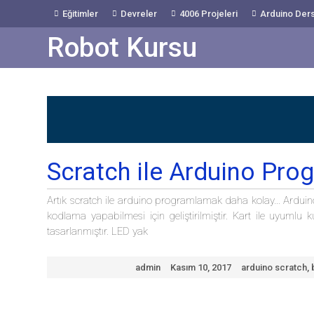
Skip
Eğitimler
Devreler
4006 Projeleri
Arduino Ders
to
Content
Robot Kursu
Scratch ile Arduino Pr
Artık scratch ile arduino programlamak daha kolay… Arduino 
kodlama yapabilmesi için geliştirilmiştir. Kart ile uyuml
tasarlanmıştır. LED yak
admin
Kasım 10, 2017
arduino scratch
,