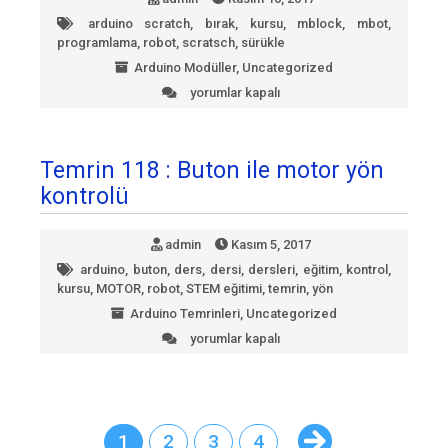
arduino scratch
,
bırak
,
kursu
,
mblock
,
mbot
,
programlama
,
robot
,
scratsch
,
sürükle
Arduino Modüller
,
Uncategorized
yorumlar kapalı
Scratch
ile
Arduino
Programlama
Temrin 118 : Buton ile motor yön
Modülü
kontrolü
için
admin
Kasım 5, 2017
arduino
,
buton
,
ders
,
dersi
,
dersleri
,
eğitim
,
kontrol
,
kursu
,
MOTOR
,
robot
,
STEM eğitimi
,
temrin
,
yön
Arduino Temrinleri
,
Uncategorized
yorumlar kapalı
Temrin
118
:
Buton
ile
motor
1
2
3
4