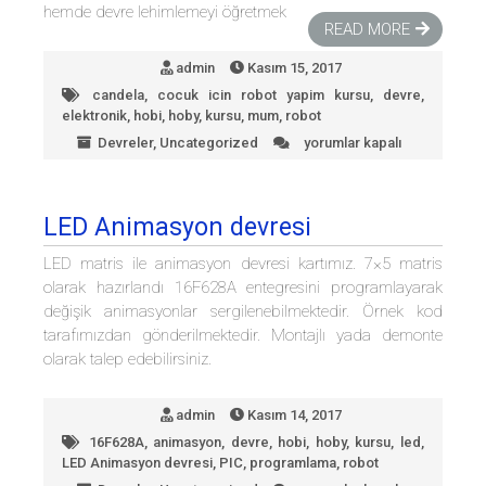
hemde devre lehimlemeyi öğretmek
READ MORE
admin
Kasım 15, 2017
candela
,
cocuk icin robot yapim kursu
,
devre
,
elektronik
,
hobi
,
hoby
,
kursu
,
mum
,
robot
Devreler
,
Uncategorized
yorumlar kapalı
Elektronik
Mum
için
LED Animasyon devresi
LED matris ile animasyon devresi kartımız. 7×5 matris
olarak hazırlandı 16F628A entegresini programlayarak
değişik animasyonlar sergilenebilmektedir. Örnek kod
tarafımızdan gönderilmektedir. Montajlı yada demonte
olarak talep edebilirsiniz.
admin
Kasım 14, 2017
16F628A
,
animasyon
,
devre
,
hobi
,
hoby
,
kursu
,
led
,
LED Animasyon devresi
,
PIC
,
programlama
,
robot