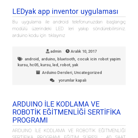
için
LEDyak app inventor uygulaması
Bu uygulama ile android telefonunuzdan başlangıç
modülü üzerindeki LED leri yakıp söndürebilirsiniz.
arduino kodu için tıklayınız
admin
Aralık 10, 2017
android
,
arduino
,
bluetooth
,
cocuk icin robot yapim
kursu
,
hc05
,
kursu
,
led
,
robot
,
yak
Arduino Dersleri
,
Uncategorized
yorumlar kapalı
LEDyak
app
inventor
uygulaması
ARDUINO İLE KODLAMA VE
için
ROBOTİK EĞİTMENLİĞİ SERTİFİKA
PROGRAMI
ARDUINO İLE KODLAMA VE ROBOTİK EĞİTMENLİĞİ
SERTİFİKA PROGRAMI EĞİTİM SÜRESİ : 40 SAAT