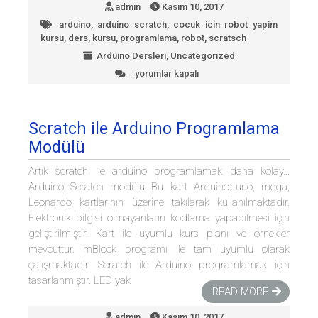
admin
Kasım 10, 2017
için
arduino
,
arduino scratch
,
cocuk icin robot yapim
kursu
,
ders
,
kursu
,
programlama
,
robot
,
scratsch
Arduino Dersleri
,
Uncategorized
yorumlar kapalı
Arduino
Scratch
Modülü
1
Scratch ile Arduino Programlama
:
Modülü
Blink
LED
Artık scratch ile arduino programlamak daha kolay…
için
Arduino Scratch modülü Bu kart Arduino uno, mega,
Leonardo kartlarının üzerine takılarak kullanılmaktadır.
Elektronik bilgisi olmayanların kodlama yapabilmesi için
geliştirilmiştir. Kart ile uyumlu kurs planı ve örnekler
mevcuttur. mBlock programı ile tam uyumlu olarak
çalışmaktadır. Scratch ile Arduino programlamak için
tasarlanmıştır. LED yak
READ MORE
admin
Kasım 10, 2017