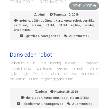
TEMMUZ 2018 – 18 TEMMUZ 2018
READ MORE
admin
Temmuz 10, 2018
arduino
,
eğitimi
,
eğitmen
,
kurs
,
kursu
,
robot
,
sertifika
,
sertifikalı
,
steam
,
STEM
,
STEM eğitimi
,
uludağ
,
üniversitesi
Eğitimler
,
Uncategorized
2 Comments »
Dans eden robot
Robotumuz ile ilgili montaj kılavuzunu buradan
indirebilirsiniz. Elektronik devresi ayrıntılı olarak
açıklanmıştır. Demonte olarak elimizde malzemeleri
mevcuttur . Bizimle iletişime geçebilirsiniz.
admin
Haziran 28, 2018
dans
,
eden
,
kursu
,
otto
,
robot
,
steam
,
STEM
Robotlarımız
,
Uncategorized
2 Comments »