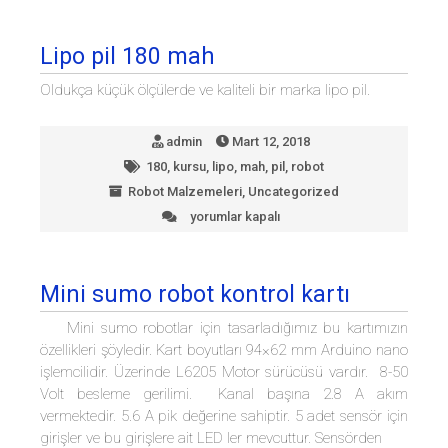
Lipo pil 180 mah
Oldukça küçük ölçülerde ve kaliteli bir marka lipo pil.
admin
Mart 12, 2018
180
,
kursu
,
lipo
,
mah
,
pil
,
robot
Robot Malzemeleri
,
Uncategorized
yorumlar kapalı
Lipo
pil
180
mah
Mini sumo robot kontrol kartı
için
Mini sumo robotlar için tasarladığımız bu kartımızın
özellikleri şöyledir. Kart boyutları 94×62 mm Arduino nano
işlemcilidir. Üzerinde L6205 Motor sürücüsü vardır. 8-50
Volt besleme gerilimi. Kanal başına 2.8 A akım
vermektedir. 5.6 A pik değerine sahiptir. 5 adet sensör için
girişler ve bu girişlere ait LED ler mevcuttur. Sensörden