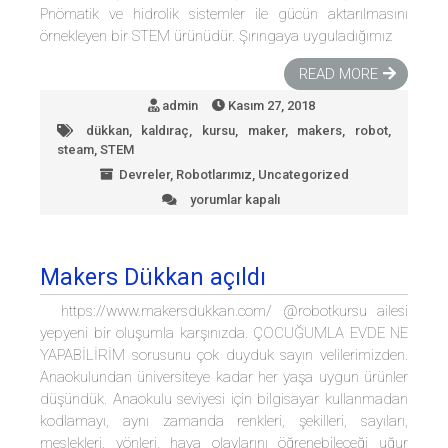
Pnömatik ve hidrolik sistemler ile gücün aktarılmasını
örnekleyen bir STEM ürünüdür. Şırıngaya uyguladığımız
READ MORE
admin
Kasım 27, 2018
dükkan
,
kaldıraç
,
kursu
,
maker
,
makers
,
robot
,
steam
,
STEM
Devreler
,
Robotlarımız
,
Uncategorized
yorumlar kapalı
Kaldıraç
için
Makers Dükkan açıldı
https://www.makersdukkan.com/ @robotkursu ailesi
yepyeni bir oluşumla karşınızda. ÇOCUĞUMLA EVDE NE
YAPABİLİRİM sorusunu çok duyduk sayın velilerimizden.
Anaokulundan üniversiteye kadar her yaşa uygun ürünler
düşündük. Anaokulu seviyesi için bilgisayar kullanmadan
kodlamayı, aynı zamanda renkleri, şekilleri, sayıları,
meslekleri, yönleri, hava olaylarını öğrenebileceği uğur