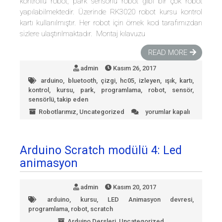
kontrollü robot, park sensörlü robot gibi bir çok robot
yapılabilmektedir. Üzerinde RK3020 robot kursu kontrol
kartı kullanılmıştır. Her robot için örnek kod tarafımızdan
sizlere ulaştırılmaktadır. Montaj kılavuzu
READ MORE
admin
Kasım 26, 2017
arduino
,
bluetooth
,
çizgi
,
hc05
,
izleyen
,
ışık
,
kartı
,
kontrol
,
kursu
,
park
,
programlama
,
robot
,
sensör
,
sensörlü
,
takip eden
Robotlarımız
,
Uncategorized
yorumlar kapalı
Temel
Robot
Kiti
için
Arduino Scratch modülü 4: Led
animasyon
admin
Kasım 20, 2017
arduino
,
kursu
,
LED Animasyon devresi
,
programlama
,
robot
,
scratch
Arduino Dersleri
,
Uncategorized