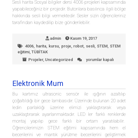
Sesli harita Sosyal bilgiler dersi 4006 projeleri kapsamında
yapabileceğiniz bir projedir. Butonlara basılınca ilgili bölge
hakkında sesli bilgi vermektedir. Sesler sizin öğrencileriniz
tarafından kaydedilip bize gönderilebilir.
admin
Kasım 19, 2017
4006
,
harita
,
kursu
,
proje
,
robot
,
sesli
,
STEM
,
STEM
eğitimi
,
TÜBİTAK
Projeler
,
Uncategorized
yorumlar kapalı
Sesli
Harita
için
Elektronik Mum
Bu kartımız ultrasonic sensör ile ışığının azaltılıp
çoğaltıldığı bir gece lambasıdır. Üzerinde bulunan 20 adet
ledin parlaklığı üzerine elimizi yaklaştırarak veya
uzaklaştırarak ayarlanmaktadır. LED ler farklı renklerde
montaj yapılıp gece farklı bir ortam yaratılabilir.
Öğrencilerimizin STEM eğitimi kapsamında hem el
becerilerini ve mantık yürütme becerilerini geliştirmek