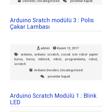
Devreler
,
Uncategorized
yorumlar kapalı
LED
Animasyon
devresi
için
Arduino Sratch modülü 3 : Polis
Çakar Lambası
admin
Kasım 12, 2017
arduino
,
arduino scratch
,
cocuk icin robot yapim
kursu
,
kursu
,
mblock
,
mbot
,
programlama
,
robot
,
scratch
Arduino Dersleri
,
Uncategorized
yorumlar kapalı
Arduino
Sratch
modülü
3
Arduino Scratch Modülü 1 : Blink
:
LED
Polis
Çakar
Lambası