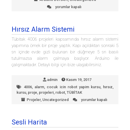
yorumlar kapalı
Arduino
Scratch
modülü
4:
Hırsız Alarm Sistemi
Led
animasyon
Tübitak 4006 projeleri kapsamında hırsız alarm sistemi
için
yapımına örnek bir proje yaptık. Kapı açıldıktan sonraki 5
sn içinde evde gizli bulunan bir düğmeye 5 sn basılı
tutulmazsa alarm çalmaya başlıyor. Arduino ile
çalışmaktadır. Detaylı bilgi için bize ulaşabilirsiniz.
admin
Kasım 19, 2017
4006
,
alarm
,
cocuk icin robot yapim kursu
,
hırsız
,
kursu
,
proje
,
projeleri
,
robot
,
TÜBİTAK
Projeler
,
Uncategorized
yorumlar kapalı
Hırsız
Alarm
Sistemi
için
Sesli Harita