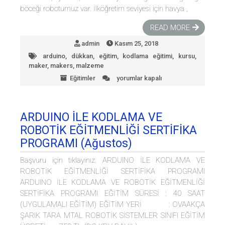
böceği robotumuz var. İlköğretim seviyesi için havya ,
READ MORE
admin
Kasım 25, 2018
arduino
,
dükkan
,
eğitim
,
kodlama eğitimi
,
kursu
,
maker
,
makers
,
malzeme
Eğitimler
yorumlar kapalı
Makers
Dükkan
açıldı
için
ARDUINO İLE KODLAMA VE
ROBOTİK EĞİTMENLİĞİ SERTİFİKA
PROGRAMI (Ağustos)
Başvuru için tıklayınız. ARDUINO İLE KODLAMA VE
ROBOTİK EĞİTMENLİĞİ SERTİFİKA PROGRAMI
ARDUINO İLE KODLAMA VE ROBOTİK EĞİTMENLİĞİ
SERTİFİKA PROGRAMI EĞİTİM SÜRESİ : 40 SAAT
(UYGULAMALI EĞİTİM) EĞİTİM YERİ : OVAAKÇA
ŞARIK TARA MTAL ROBOTİK SİSTEMLER SINIFI EĞİTİM