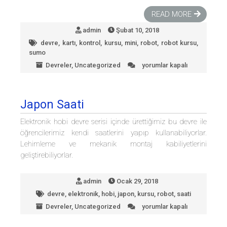
READ MORE
admin
Şubat 10, 2018
devre
,
kartı
,
kontrol
,
kursu
,
mini
,
robot
,
robot kursu
,
sumo
Devreler
,
Uncategorized
yorumlar kapalı
Mini
sumo
robot
kontrol
Japon Saati
kartı
için
Elektronik hobi devre serisi içinde ürettiğimiz bu devre ile
öğrencilerimiz kendi saatlerini yapıp kullanabiliyorlar.
Lehimleme ve mekanik montaj kabiliyetlerini
geliştirebiliyorlar.
admin
Ocak 29, 2018
devre
,
elektronik
,
hobi
,
japon
,
kursu
,
robot
,
saati
Devreler
,
Uncategorized
yorumlar kapalı
Japon
Saati