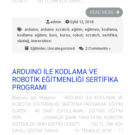
ÜCRETİ : 750 TL (%8 KDV DAHİL)
READ MORE
admin
Eylül 12, 2018
arduino
,
arduino scratch
,
eğitim
,
eğitmen
,
kodlama
,
kodlama eğitimi
,
kurs
,
kursu
,
robot
,
scratch
,
sertifika
,
uludağ
,
üniversitesi
Eğitimler
,
Uncategorized
2 Comments »
ARDUINO İLE KODLAMA VE
ROBOTİK EĞİTMENLİĞİ SERTİFİKA
PROGRAMI
Başvuru için tıklayınız . ARDUINO İLE KODLAMA VE
ROBOTİK EĞİTMENLİĞİ SERTİFİKA PROGRAMI EĞİTİM
SÜRESİ : 40 SAAT (UYGULAMALI EĞİTİM) EĞİTİM
YERİ : OVAAKÇA ŞARIK TARA MTAL ROBOTİK
SİSTEMLER SINIFI EĞİTİM ÜCRETİ : 750 TL (%8 KDV
DAHİL) EĞİTİM TARİHİ :16 TEMMUZ 2018 – 17