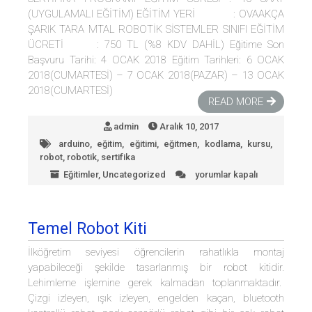
(UYGULAMALI EĞİTİM) EĞİTİM YERİ : OVAAKÇA
ŞARIK TARA MTAL ROBOTİK SİSTEMLER SINIFI EĞİTİM
ÜCRETİ : 750 TL (%8 KDV DAHİL) Eğitime Son
Başvuru Tarihi: 4 OCAK 2018 Eğitim Tarihleri: 6 OCAK
2018(CUMARTESİ) – 7 OCAK 2018(PAZAR) – 13 OCAK
2018(CUMARTESİ)
READ MORE
admin
Aralık 10, 2017
arduino
,
eğitim
,
eğitimi
,
eğitmen
,
kodlama
,
kursu
,
robot
,
robotik
,
sertifika
Eğitimler
,
Uncategorized
yorumlar kapalı
ARDUINO
İLE
KODLAMA
VE
Temel Robot Kiti
ROBOTİK
EĞİTMENLİĞİ
İlköğretim seviyesi öğrencilerin rahatlıkla montaj
SERTİFİKA
yapabileceği şekilde tasarlanmış bir robot kitidir.
PROGRAMI
Lehimleme işlemine gerek kalmadan toplanmaktadır.
için
Çizgi izleyen, ışık izleyen, engelden kaçan, bluetooth