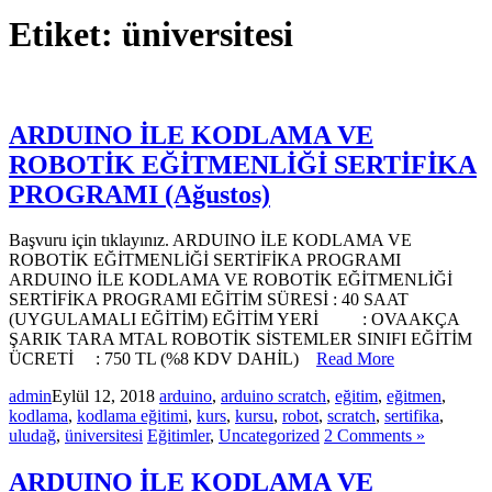
Etiket:
üniversitesi
ARDUINO İLE KODLAMA VE
ROBOTİK EĞİTMENLİĞİ SERTİFİKA
PROGRAMI (Ağustos)
Başvuru için tıklayınız. ARDUINO İLE KODLAMA VE
ROBOTİK EĞİTMENLİĞİ SERTİFİKA PROGRAMI
ARDUINO İLE KODLAMA VE ROBOTİK EĞİTMENLİĞİ
SERTİFİKA PROGRAMI EĞİTİM SÜRESİ : 40 SAAT
(UYGULAMALI EĞİTİM) EĞİTİM YERİ : OVAAKÇA
ŞARIK TARA MTAL ROBOTİK SİSTEMLER SINIFI EĞİTİM
ÜCRETİ : 750 TL (%8 KDV DAHİL)
Read More
admin
Eylül 12, 2018
arduino
,
arduino scratch
,
eğitim
,
eğitmen
,
kodlama
,
kodlama eğitimi
,
kurs
,
kursu
,
robot
,
scratch
,
sertifika
,
uludağ
,
üniversitesi
Eğitimler
,
Uncategorized
2 Comments »
ARDUINO İLE KODLAMA VE