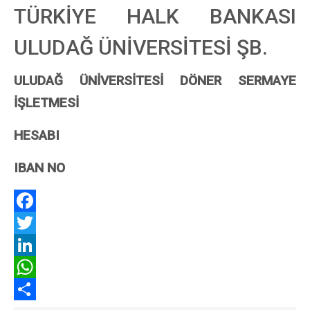
TÜRKİYE HALK BANKASI
ULUDAĞ ÜNİVERSİTESİ ŞB.
ULUDAĞ ÜNİVERSİTESİ DÖNER SERMAYE
İŞLETMESİ
HESABI
IBAN NO
F
a
T
c
w
L
e
i
i
W