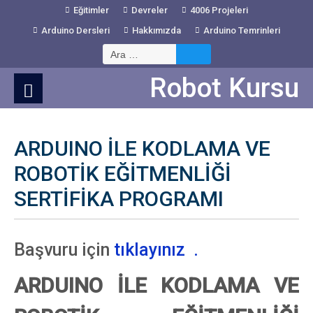
Skip
Eğitimler
Devreler
4006 Projeleri
to
Arduino Dersleri
Hakkımızda
Arduino Temrinleri
Content
Arama:
Robot Kursu
ARDUINO İLE KODLAMA VE
ROBOTİK EĞİTMENLİĞİ
SERTİFİKA PROGRAMI
Başvuru için
tıklayınız .
ARDUINO İLE KODLAMA VE