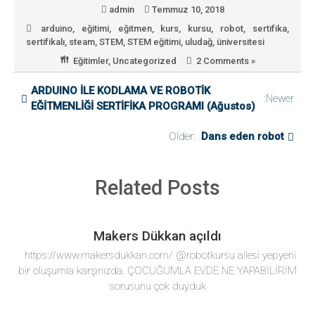
b
t
n
h
P
admin
Temmuz 10, 2018
o
t
k
a
a
arduino
,
eğitimi
,
eğitmen
,
kurs
,
kursu
,
robot
,
sertifika
,
sertifikalı
,
steam
,
STEM
,
STEM eğitimi
,
uludağ
,
üniversitesi
o
e
e
t
y
Eğitimler
,
Uncategorized
2 Comments »
k
r
d
s
l
I
A
a
ARDUINO İLE KODLAMA VE ROBOTİK
:Newer
EĞİTMENLİĞİ SERTİFİKA PROGRAMI (Ağustos)
n
p
ş
p
Older:
Dans eden robot
Related Posts
Makers Dükkan açıldı
https://www.makersdukkan.com/ @robotkursu ailesi yepyeni
bir oluşumla karşınızda. ÇOCUĞUMLA EVDE NE YAPABİLİRİM
sorusunu çok duyduk