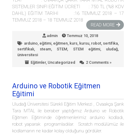
YERİ : OVAAKÇA ŞARIK TARA MTAL ROBOTİK
SİSTEMLER SINIFI EĞİTİM ÜCRETİ : 750 TL (%8 KDV
DAHİL) EĞİTİM TARİHİ :16 TEMMUZ 2018 – 17
TEMMUZ 2018 – 18 TEMMUZ 2018
READ MORE
admin
Temmuz 10, 2018
arduino
,
eğitimi
,
eğitmen
,
kurs
,
kursu
,
robot
,
sertifika
,
sertifikalı
,
steam
,
STEM
,
STEM eğitimi
,
uludağ
,
üniversitesi
Eğitimler
,
Uncategorized
2 Comments »
Arduino ve Robotik Eğitmen
Eğitimi
Uludağ Üniversitesi Sürekli Eğitim Merkezi , Ovaakça Şarık
Tara MTAL ile beraber yaptığımız Arduino ve Robotik
Eğitmen Eğitiminde öğretmenlerimiz arduino kodladı,
robot yaparak programladılar. Scratch modülümüz ile
kodlamanın ne kadar kolay olduğunu gördüler.