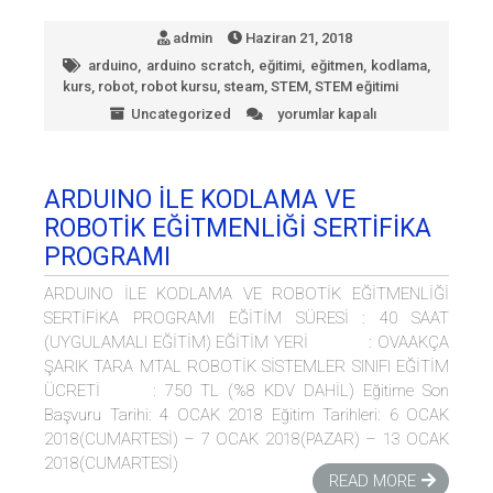
admin
Haziran 21, 2018
arduino
,
arduino scratch
,
eğitimi
,
eğitmen
,
kodlama
,
kurs
,
robot
,
robot kursu
,
steam
,
STEM
,
STEM eğitimi
Uncategorized
yorumlar kapalı
Arduino
ve
Robotik
Eğitmen
ARDUINO İLE KODLAMA VE
Eğitimi
ROBOTİK EĞİTMENLİĞİ SERTİFİKA
için
PROGRAMI
ARDUINO İLE KODLAMA VE ROBOTİK EĞİTMENLİĞİ
SERTİFİKA PROGRAMI EĞİTİM SÜRESİ : 40 SAAT
(UYGULAMALI EĞİTİM) EĞİTİM YERİ : OVAAKÇA
ŞARIK TARA MTAL ROBOTİK SİSTEMLER SINIFI EĞİTİM
ÜCRETİ : 750 TL (%8 KDV DAHİL) Eğitime Son
Başvuru Tarihi: 4 OCAK 2018 Eğitim Tarihleri: 6 OCAK
2018(CUMARTESİ) – 7 OCAK 2018(PAZAR) – 13 OCAK
2018(CUMARTESİ)
READ MORE