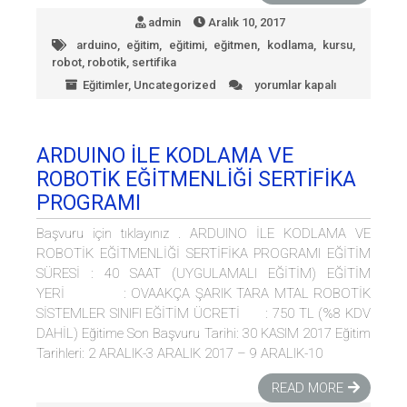
admin
Aralık 10, 2017
arduino
,
eğitim
,
eğitimi
,
eğitmen
,
kodlama
,
kursu
,
robot
,
robotik
,
sertifika
Eğitimler
,
Uncategorized
yorumlar kapalı
ARDUINO
İLE
KODLAMA
VE
ARDUINO İLE KODLAMA VE
ROBOTİK
ROBOTİK EĞİTMENLİĞİ SERTİFİKA
EĞİTMENLİĞİ
SERTİFİKA
PROGRAMI
PROGRAMI
için
Başvuru için tıklayınız . ARDUINO İLE KODLAMA VE
ROBOTİK EĞİTMENLİĞİ SERTİFİKA PROGRAMI EĞİTİM
SÜRESİ : 40 SAAT (UYGULAMALI EĞİTİM) EĞİTİM
YERİ : OVAAKÇA ŞARIK TARA MTAL ROBOTİK
SİSTEMLER SINIFI EĞİTİM ÜCRETİ : 750 TL (%8 KDV
DAHİL) Eğitime Son Başvuru Tarihi: 30 KASIM 2017 Eğitim
Tarihleri: 2 ARALIK-3 ARALIK 2017 – 9 ARALIK-10
READ MORE