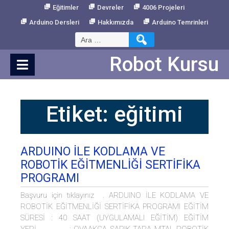
Skip
Eğitimler
Devreler
4006 Projeleri
to
Arduino Dersleri
Hakkımızda
Arduino Temrinleri
Content
Arama:
Robot Kursu
Etiket:
eğitimi
ARDUINO İLE KODLAMA VE
ROBOTİK EĞİTMENLİĞİ SERTİFİKA
PROGRAMI
Başvuru için tıklayınız . ARDUINO İLE KODLAMA VE
ROBOTİK EĞİTMENLİĞİ SERTİFİKA PROGRAMI EĞİTİM
SÜRESİ : 40 SAAT (UYGULAMALI EĞİTİM) EĞİTİM