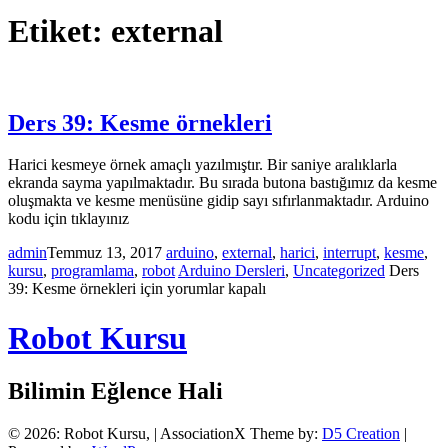
Etiket:
external
Ders 39: Kesme örnekleri
Harici kesmeye örnek amaçlı yazılmıştır. Bir saniye aralıklarla
ekranda sayma yapılmaktadır. Bu sırada butona bastığımız da kesme
oluşmakta ve kesme menüsüne gidip sayı sıfırlanmaktadır. Arduino
kodu için tıklayınız
admin
Temmuz 13, 2017
arduino
,
external
,
harici
,
interrupt
,
kesme
,
kursu
,
programlama
,
robot
Arduino Dersleri
,
Uncategorized
Ders
39: Kesme örnekleri için
yorumlar kapalı
Robot Kursu
Bilimin Eğlence Hali
© 2026: Robot Kursu,
| AssociationX Theme by:
D5 Creation
|