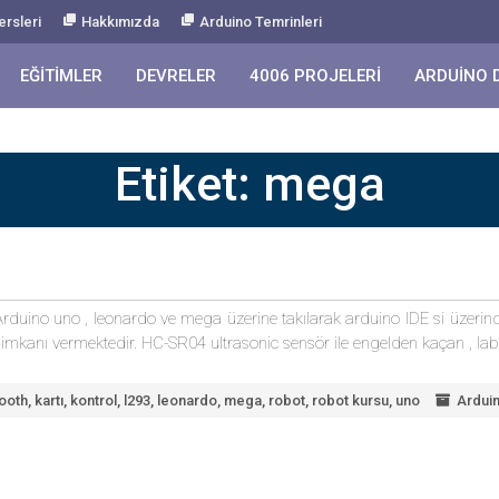
ersleri
Hakkımızda
Arduino Temrinleri
EĞITIMLER
DEVRELER
4006 PROJELERI
ARDUINO 
Etiket:
mega
iz. Arduino uno , leonardo ve mega üzerine takılarak arduino IDE si üz
 imkanı vermektedir. HC-SR04 ultrasonic sensör ile engelden kaçan , labi
ooth
,
kartı
,
kontrol
,
l293
,
leonardo
,
mega
,
robot
,
robot kursu
,
uno
Ardui