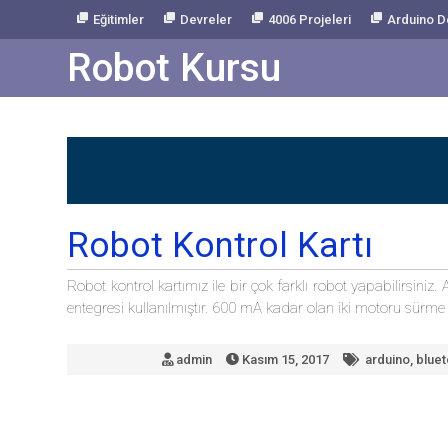
Skip
Eğitimler
Devreler
4006 Projeleri
Arduino D
to
Content
Robot Kursu
Robot Kontrol Kartı
Robot kontrol kartımız ile bir çok farklı robot yapabilirsin
entegresi kullanılmıştır. 600 mA kadar olan iki motoru sürme
admin
Kasım 15, 2017
arduino
,
bluet