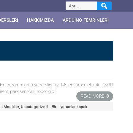
Arama:
DERSLERI
HAKKIMIZDA
ARDUINO TEMRINLERI
erinden programlama yapabilirsiniz. Motor sürücü olarak L293D
rent, park sensörlü robot gibi
READ MORE
no Modüller
,
Uncategorized
yorumlar kapalı
Robot
Kontrol
Kartı
için