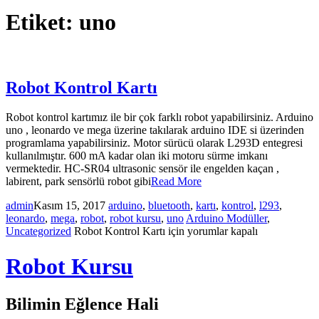
Etiket:
uno
Robot Kontrol Kartı
Robot kontrol kartımız ile bir çok farklı robot yapabilirsiniz. Arduino
uno , leonardo ve mega üzerine takılarak arduino IDE si üzerinden
programlama yapabilirsiniz. Motor sürücü olarak L293D entegresi
kullanılmıştır. 600 mA kadar olan iki motoru sürme imkanı
vermektedir. HC-SR04 ultrasonic sensör ile engelden kaçan ,
labirent, park sensörlü robot gibi
Read More
admin
Kasım 15, 2017
arduino
,
bluetooth
,
kartı
,
kontrol
,
l293
,
leonardo
,
mega
,
robot
,
robot kursu
,
uno
Arduino Modüller
,
Uncategorized
Robot Kontrol Kartı için
yorumlar kapalı
Robot Kursu
Bilimin Eğlence Hali