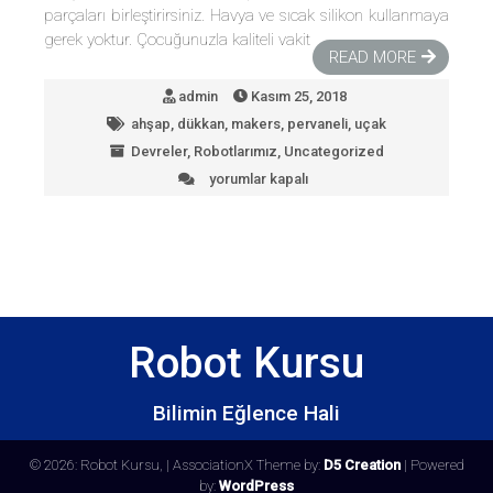
parçaları birleştirirsiniz. Havya ve sıcak silikon kullanmaya
gerek yoktur. Çocuğunuzla kaliteli vakit
READ MORE
admin
Kasım 25, 2018
ahşap
,
dükkan
,
makers
,
pervaneli
,
uçak
Devreler
,
Robotlarımız
,
Uncategorized
yorumlar kapalı
Ahşap
Uçak
için
Robot Kursu
Bilimin Eğlence Hali
© 2026: Robot Kursu,
| AssociationX Theme by:
D5 Creation
| Powered
by:
WordPress