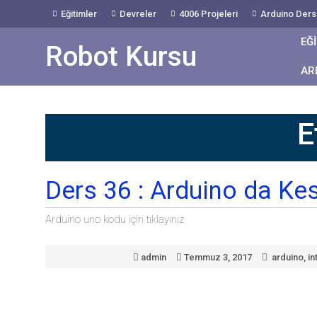
Skip
Eğitimler
Devreler
4006 Projeleri
Arduino Dersl
to
Content
EĞ
Robot Kursu
AR
E
Ders 36 : Arduino da Ke
Arduino uno kodu için tıklayınız
admin
Temmuz 3, 2017
arduino
,
in