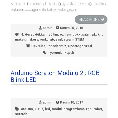
kabloları birbirine el ile bağlayarak üretkenliğe katkıda
bulunur, çocuğunuzla kaliteli vakit geçirir
READ MORE
admin
Kasım 25, 2018
4
,
dersi
,
dükkan
,
eğitim
,
ev
,
fen
,
gökkuşağı
,
ışık
,
kiti
,
maker
,
makers
,
renk
,
rgb
,
sınıf
,
steam
,
STEM
Devreler
,
Robotlarımız
,
Uncategorized
yorumlar kapalı
Gökkuşağı
Ev
için
Arduino Scratch Modülü 2 : RGB
Blink LED
admin
Kasım 10, 2017
arduino
,
kurus
,
led
,
modül
,
programlama
,
rgb
,
robot
,
scratch