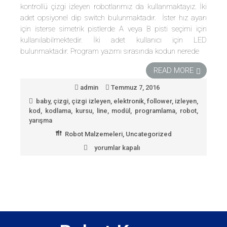
kontrollü çizgi izleyen robotlarımız da kullanmaktayız. İki
adet opsiyonel dip switch bulunmaktadır. İster hız ayarı
için isterse simetrik pistlerde A veya B pisti seçimi için
kullanılabilmektedir. İki adet kullanıcı için LED
bulunmaktadır. Program yazımı sırasında kodun nerede
READ MORE
admin
Temmuz 7, 2016
baby
,
çizgi
,
çizgi izleyen
,
elektronik
,
follower
,
izleyen
,
kod
,
kodlama
,
kursu
,
line
,
modül
,
programlama
,
robot
,
yarışma
Robot Malzemeleri
,
Uncategorized
yorumlar kapalı
Çizgi
izleyen
kontrol
kartı
baby
orangutanlı
için