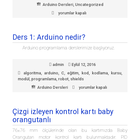
Arduino Dersleri
,
Uncategorized
yorumlar kapalı
Ders
2
:
Arduino
Ders 1: Arduino nedir?
Başlangıç
Modülü
Arduino programlama derslerimize başlıyoruz.
Tanıtımı
için
admin
Eylül 12, 2016
algoritma
,
arduino
,
C
,
eğitim
,
kod
,
kodlama
,
kursu
,
modül
,
programlama
,
robot
,
shields
Arduino Dersleri
yorumlar kapalı
Ders
1:
Arduino
nedir?
Çizgi izleyen kontrol kartı baby
için
orangutanlı
76×76 mm ölçülerinde olan bu kartımızda Baby
Orangutan motor kontrol kartı bulunmaktadır. PID