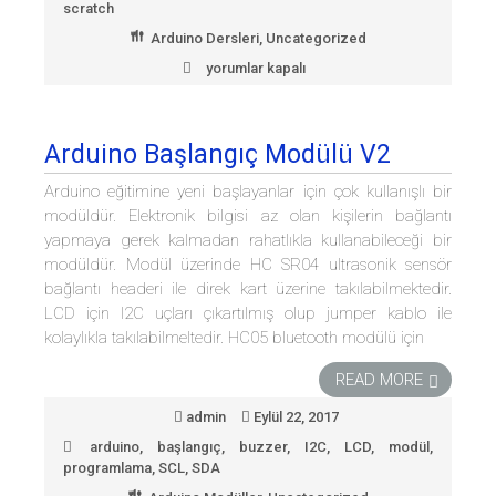
scratch
Arduino Dersleri
,
Uncategorized
yorumlar kapalı
Arduino
Scratch
Modülü
2
Arduino Başlangıç Modülü V2
:
RGB
Arduino eğitimine yeni başlayanlar için çok kullanışlı bir
Blink
modüldür. Elektronik bilgisi az olan kişilerin bağlantı
LED
için
yapmaya gerek kalmadan rahatlıkla kullanabileceği bir
modüldür. Modül üzerinde HC SR04 ultrasonik sensör
bağlantı headeri ile direk kart üzerine takılabilmektedir.
LCD için I2C uçları çıkartılmış olup jumper kablo ile
kolaylıkla takılabilmeltedir. HC05 bluetooth modülü için
READ MORE
admin
Eylül 22, 2017
arduino
,
başlangıç
,
buzzer
,
I2C
,
LCD
,
modül
,
programlama
,
SCL
,
SDA