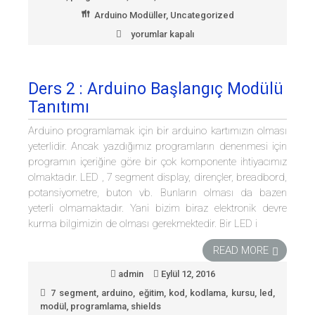
Arduino Modüller
,
Uncategorized
yorumlar kapalı
ARDUINO
BAŞLANGIÇ
MODÜLÜ
için
Ders 2 : Arduino Başlangıç Modülü
Tanıtımı
Arduino programlamak için bir arduino kartımızın olması
yeterlidir. Ancak yazdığımız programların denenmesi için
programın içeriğine göre bir çok komponente ihtiyacımız
olmaktadır. LED , 7 segment display, dirençler, breadbord,
potansiyometre, buton vb. Bunların olması da bazen
yeterli olmamaktadır. Yani bizim biraz elektronik devre
kurma bilgimizin de olması gerekmektedir. Bir LED i
READ MORE
admin
Eylül 12, 2016
7 segment
,
arduino
,
eğitim
,
kod
,
kodlama
,
kursu
,
led
,
modül
,
programlama
,
shields