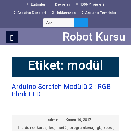
Skip
Eğitimler
Devreler
4006 Projeleri
to
Arduino Dersleri
Hakkımızda
Arduino Temrinleri
Content
Arama:
Robot Kursu
Etiket:
modül
Arduino Scratch Modülü 2 : RGB
Blink LED
admin
Kasım 10, 2017
arduino
,
kurus
,
led
,
modül
,
programlama
,
rgb
,
robot
,