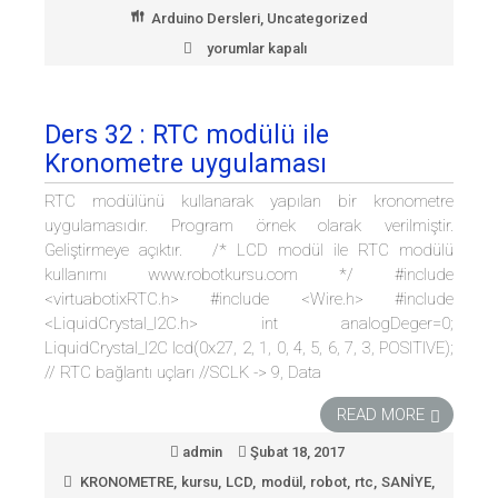
Arduino Dersleri
,
Uncategorized
yorumlar kapalı
Ders
41
:
Çoklu
Ders 32 : RTC modülü ile
7
segment
Kronometre uygulaması
kullanımı
için
RTC modülünü kullanarak yapılan bir kronometre
uygulamasıdır. Program örnek olarak verilmiştir.
Geliştirmeye açıktır. /* LCD modül ile RTC modülü
kullanımı www.robotkursu.com */ #include
<virtuabotixRTC.h> #include <Wire.h> #include
<LiquidCrystal_I2C.h> int analogDeger=0;
LiquidCrystal_I2C lcd(0x27, 2, 1, 0, 4, 5, 6, 7, 3, POSITIVE);
// RTC bağlantı uçları //SCLK -> 9, Data
READ MORE
admin
Şubat 18, 2017
KRONOMETRE
,
kursu
,
LCD
,
modül
,
robot
,
rtc
,
SANİYE
,