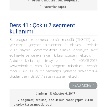
Arduino Modüller
,
Uncategorized
yorumlar kapalı
Arduino
Başlangıç
Modülü
V2
Ders 41 : Çoklu 7 segment
için
kullanımı
Bu program robotkursu sensör modülü (RK3012) için
yazılmıştır. yanyana sıralanmış 4 display üzerinde
2017 sayısını göstermektedir. Sırayla displayler aktif
edilmekte ve gerekli rakam bilgisi gönderilmektedir.
Arduino kodu için tıklayınız /* *06.08.2017
www.robotkursu.com Bu program robotkursu sensör
modülü (RK3012) için yazılmıştır. yanyana sıralanmış 4
display üzerinde 2017 sayısını göstermektedir.
READ MORE
admin
Ağustos 6, 2017
7 segment
,
arduino
,
cocuk icin robot yapim kursu
,
display
,
kursu
,
modül
,
robot