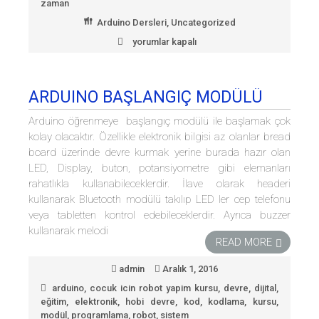
zaman
Arduino Dersleri
,
Uncategorized
yorumlar kapalı
Ders
32
:
RTC
ARDUINO BAŞLANGIÇ MODÜLÜ
modülü
ile
Arduino öğrenmeye başlangıç modülü ile başlamak çok
Kronometre
kolay olacaktır. Özellikle elektronik bilgisi az olanlar bread
uygulaması
için
board üzerinde devre kurmak yerine burada hazır olan
LED, Display, buton, potansiyometre gibi elemanları
rahatlıkla kullanabileceklerdir. İlave olarak headeri
kullanarak Bluetooth modülü takılıp LED ler cep telefonu
veya tabletten kontrol edebileceklerdir. Ayrıca buzzer
kullanarak melodi
READ MORE
admin
Aralık 1, 2016
arduino
,
cocuk icin robot yapim kursu
,
devre
,
dijital
,
eğitim
,
elektronik
,
hobi devre
,
kod
,
kodlama
,
kursu
,
modül
,
programlama
,
robot
,
sistem