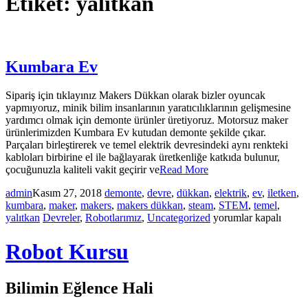
Etiket:
yalıtkan
Kumbara Ev
Sipariş için tıklayınız Makers Dükkan olarak bizler oyuncak
yapmıyoruz, minik bilim insanlarının yaratıcılıklarının gelişmesine
yardımcı olmak için demonte ürünler üretiyoruz. Motorsuz maker
ürünlerimizden Kumbara Ev kutudan demonte şekilde çıkar.
Parçaları birleştirerek ve temel elektrik devresindeki aynı renkteki
kabloları birbirine el ile bağlayarak üretkenliğe katkıda bulunur,
çocuğunuzla kaliteli vakit geçirir ve
Read More
admin
Kasım 27, 2018
demonte
,
devre
,
dükkan
,
elektrik
,
ev
,
iletken
,
kumbara
,
maker
,
makers
,
makers dükkan
,
steam
,
STEM
,
temel
,
Kumbara
yalıtkan
Devreler
,
Robotlarımız
,
Uncategorized
yorumlar kapalı
Ev
için
Robot Kursu
Bilimin Eğlence Hali